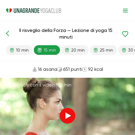
Il risveglio della Forza — Lezione di yoga 15
Lezioni pronte
Energia
minuti
10 min
15 min
20 min
25 min
30 
16 asana
651 punti
92 kcal
Esercitati con il video ·
15 min