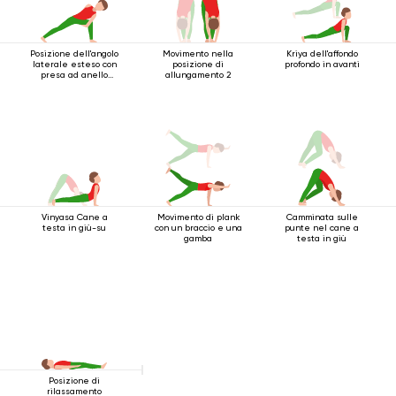
Posizione dell'angolo
Movimento nella
Kriya dell'affondo
laterale esteso con
posizione di
profondo in avanti
presa ad anello
allungamento 2
sotto il ginocchio
Vinyasa Cane a
Movimento di plank
Camminata sulle
testa in giù-su
con un braccio e una
punte nel cane a
gamba
testa in giù
Posizione di
rilassamento