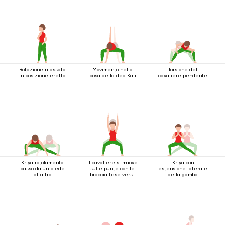
Rotazione rilassata
Movimento nella
Torsione del
in posizione eretta
posa della dea Kali
cavaliere pendente
Kriya rotolamento
Il cavaliere si muove
Kriya con
basso da un piede
sulle punte con le
estensione laterale
all'altro
braccia tese verso
della gamba
l'alto
accovacciata