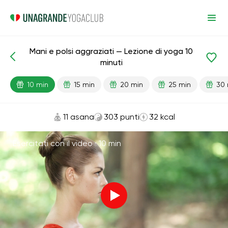
Mani e polsi aggraziati — Lezione di yoga 10
Lezioni pronte
Mani
Giunti
minuti
10 min
15 min
20 min
25 min
30 
11 asana
303 punti
32 kcal
Esercitati con il video ·
10 min