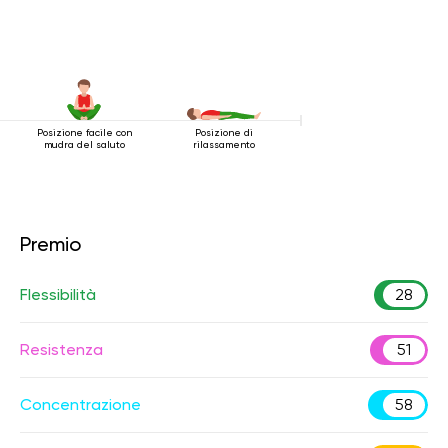
Posizione facile con
Posizione di
mudra del saluto
rilassamento
Premio
Flessibilità
28
Resistenza
51
Concentrazione
58