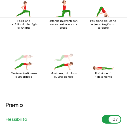
Posizione
Affondo in avanti con
Posizione del cane
dell'affondo del figlio
lavoro profondo sulle
a testa in giù con
di Anjana
cosce
torsione
Movimento di plank
Movimento di plank
Posizione di
a un braccio
su una gamba
rilassamento
Premio
Flessibilità
107