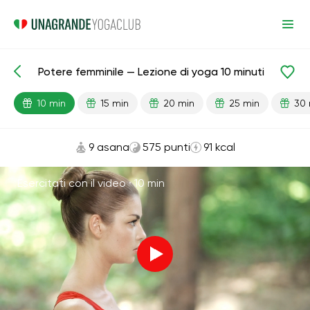
Potere femminile — Lezione di yoga 10 minuti
Lezioni pronte
Sesso
10 min
15 min
20 min
25 min
30 
9 asana
575 punti
91 kcal
Esercitati con il video ·
10 min