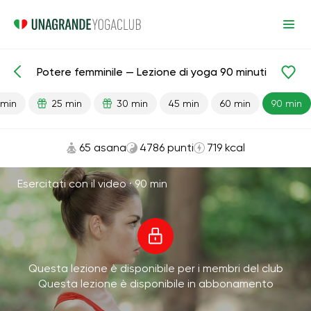
Potere femminile — Lezione di yoga 90 minuti
Lezioni pronte
Sesso
 min
25 min
30 min
45 min
60 min
90 min
65 asana
4786 punti
719 kcal
Esercitati con il video ·
90 min
Questa lezione è disponibile per i membri del club
Questa lezione è disponibile in abbonamento