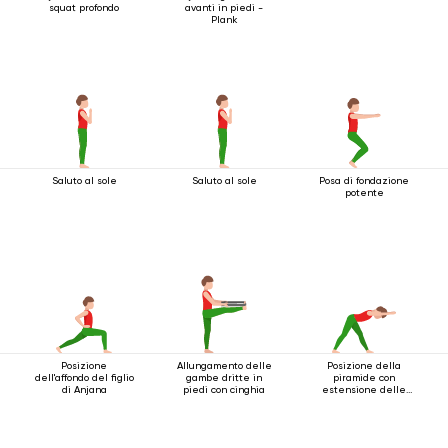
squat profondo
avanti in piedi -
Plank
Saluto al sole
Saluto al sole
Posa di fondazione
potente
Posizione
Allungamento delle
Posizione della
dell'affondo del figlio
gambe dritte in
piramide con
di Anjana
piedi con cinghia
estensione delle
braccia in avanti