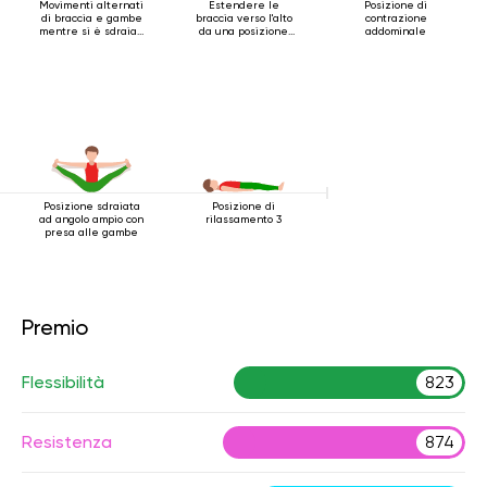
Movimenti alternati
Estendere le
Posizione di
di braccia e gambe
braccia verso l'alto
contrazione
mentre si è sdraiati
da una posizione
addominale
sulla schiena
sdraiata
Posizione sdraiata
Posizione di
ad angolo ampio con
rilassamento 3
presa alle gambe
Premio
Flessibilità
823
Resistenza
874