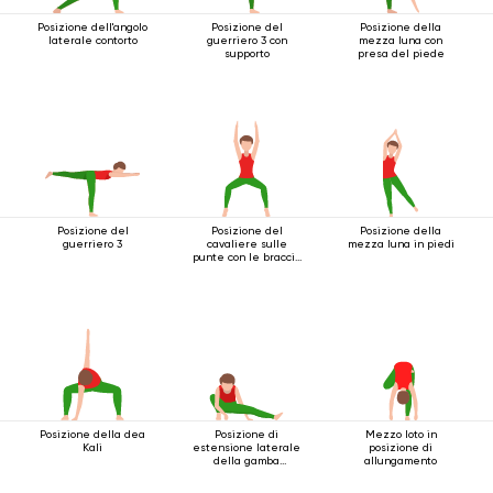
Posizione dell'angolo
Posizione del
Posizione della
laterale contorto
guerriero 3 con
mezza luna con
supporto
presa del piede
Posizione del
Posizione del
Posizione della
guerriero 3
cavaliere sulle
mezza luna in piedi
punte con le braccia
estese sopra la
testa
Posizione della dea
Posizione di
Mezzo loto in
Kali
estensione laterale
posizione di
della gamba
allungamento
accovacciata