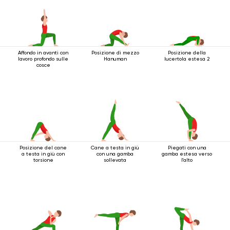
Affondo in avanti con
Posizione di mezzo
Posizione della
lavoro profondo sulle
Hanuman
lucertola estesa 2
cosce
Posizione del cane
Cane a testa in giù
Piegati con una
a testa in giù con
con una gamba
gamba estesa verso
torsione
sollevata
l'alto