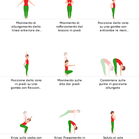
Movimento di
Movimento di
Posizione della rana
allungamento della
rafforzamento del
su una gamba con
linea anteriore del
braccio in piedi
entrambe le mani
corpo
che afferrano il
piede
Posizione della rana
Movimento sulle
Camminare sulle
in piedi su una
dita dei piedi
punte in posizione
gamba con flessione
allungata
all'indietro
Kriya sulla sedia con
Kriya: Piegamento in
Saluto al sole