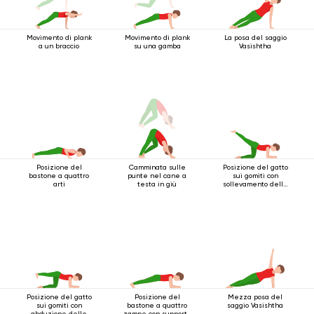
Movimento di plank
Movimento di plank
La posa del saggio
a un braccio
su una gamba
Vasishtha
Posizione del
Camminata sulle
Posizione del gatto
bastone a quattro
punte nel cane a
sui gomiti con
arti
testa in giù
sollevamento della
gamba indietro
Posizione del gatto
Posizione del
Mezza posa del
sui gomiti con
bastone a quattro
saggio Vasishtha
abduzione delle
zampe con supporto