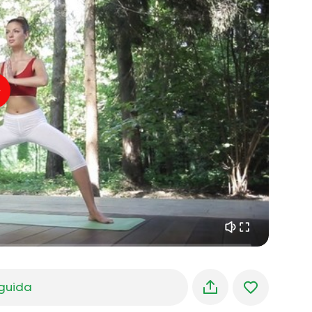
volo dell'anima
01:44
pace interiore
01:27
sogni mattutini
01:34
freschezza della foresta
05:00
Voce dell'istruttore
pioggia estiva
02:00
silenzio di montagna
02:00
brezza marina
02:00
la voce del vento
02:00
foresta di primavera
02:00
guida