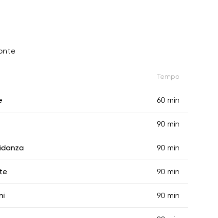
ronte
Tempo
e
60 min
90 min
vidanza
90 min
ite
90 min
ni
90 min