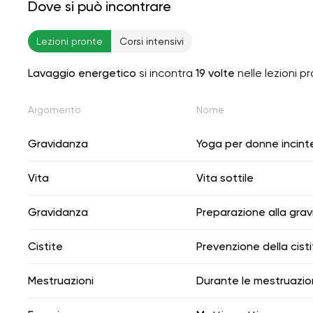
Dove si può incontrare
Lezioni pronte
Corsi intensivi
Lavaggio energetico
si incontra
19 volte
nelle lezioni p
Argomento
Nome
Gravidanza
Yoga per donne incint
Vita
Vita sottile
Gravidanza
Preparazione alla gra
Cistite
Prevenzione della cist
Mestruazioni
Durante le mestruazio