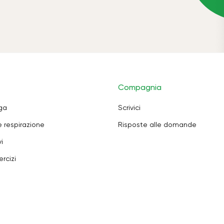
Compagnia
oga
Scrivici
e respirazione
Risposte alle domande
i
rcizi