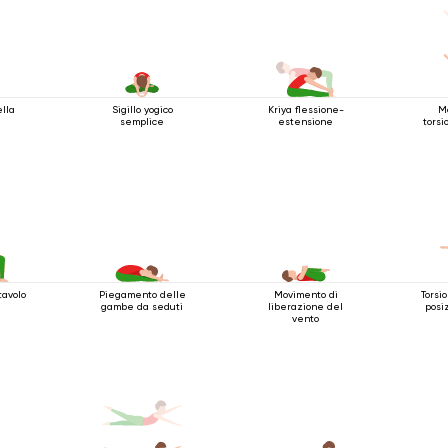
ella
Sigillo yogico
Kriya flessione-
M
semplice
estensione
torsi
tavolo
Piegamento delle
Movimento di
Torsi
gambe da seduti
liberazione del
posi
vento