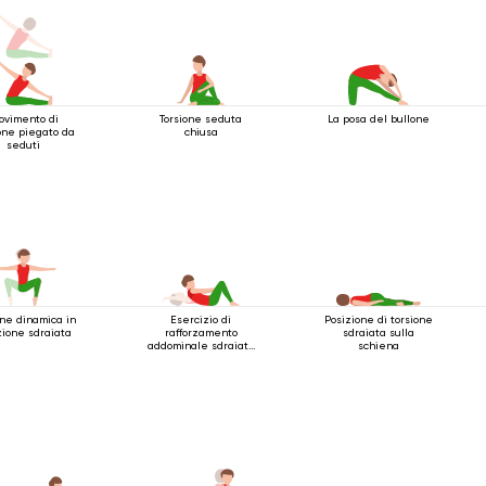
ovimento di
Torsione seduta
La posa del bullone
one piegato da
chiusa
seduti
one dinamica in
Esercizio di
Posizione di torsione
zione sdraiata
rafforzamento
sdraiata sulla
addominale sdraiato
schiena
sulla schiena