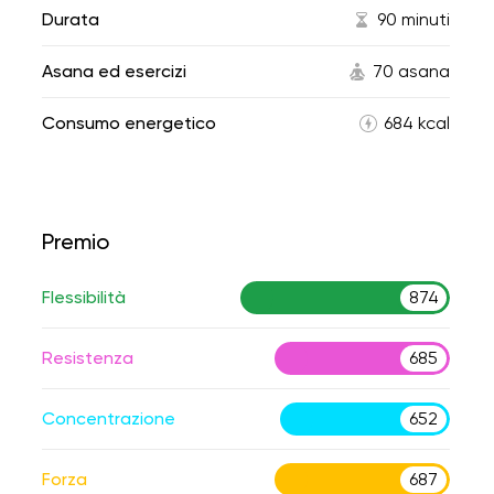
Durata
90 minuti
Asana ed esercizi
70 asana
Consumo energetico
684 kcal
Premio
Flessibilità
874
Resistenza
685
Concentrazione
652
Forza
687