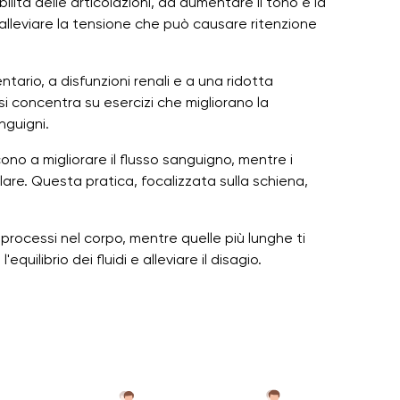
bilità delle articolazioni, ad aumentare il tono e la
d alleviare la tensione che può causare ritenzione
ntario, a disfunzioni renali e a una ridotta
 si concentra su esercizi che migliorano la
nguigni.
scono a migliorare il flusso sanguigno, mentre i
lare. Questa pratica, focalizzata sulla schiena,
processi nel corpo, mentre quelle più lunghe ti
quilibrio dei fluidi e alleviare il disagio.