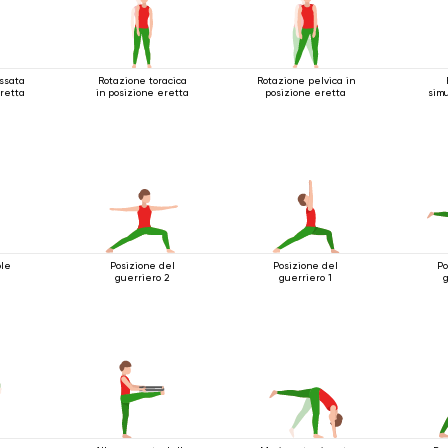
assata
Rotazione toracica
Rotazione pelvica in
eretta
in posizione eretta
posizione eretta
sim
ole
Posizione del
Posizione del
Po
guerriero 2
guerriero 1
g