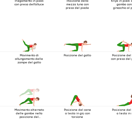
Piegamento in piedi
Posizione della
Kriya in piedi 
con presa dell'alluce
mezza luna con
gamba con 
presa del piede
ginocchio al 
Movimento di
Posizione del gatto
Posizione del
allungamento delle
con presa del
zampe del gatto
Movimento alternato
Posizione del cane
Posizione del
delle gambe nella
a testa in giù con
a testa in 
posizione del
torsione
bastone a quattro
gambe