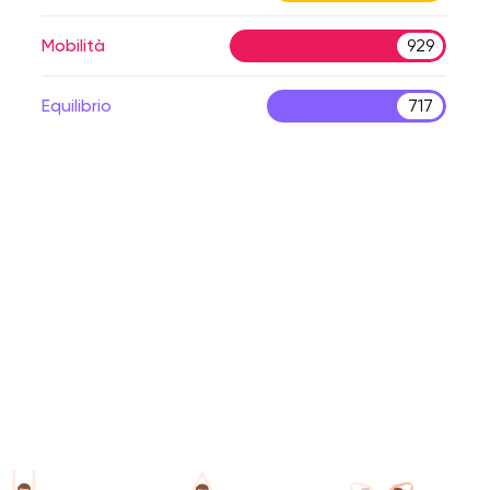
Mobilità
929
Equilibrio
717