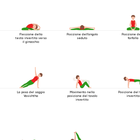
Flessione della
Posizione dell'angolo
Posizione d
testa invertita verso
seduto
farfalla
il ginocchio
La posa del saggio
Movimento nella
Posizione del 
Vasishtha
posizione del tavolo
invertita
invertito