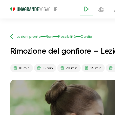
Lezioni pronte
Reni
Flessibilità
Cardio
Rimozione del gonfiore — Lez
10 min
15 min
20 min
25 min