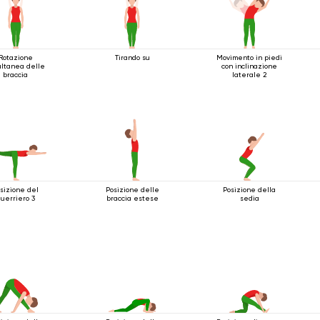
Rotazione
Tirando su
Movimento in piedi
ultanea delle
con inclinazione
braccia
laterale 2
sizione del
Posizione delle
Posizione della
uerriero 3
braccia estese
sedia