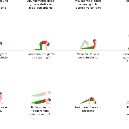
su una
Allungamento delle
Movimento piegato
Pos
il
gambe dritte in
con una gamba
petto
piedi con cinghia
estesa verso l'alto
 gatto
Posizione del gatto
Vinyasa Cane a
Cam
 piede
a testa in giù
testa in giù-su
pun
t
 cane
Rafforzamento
Posizione di mezza
P
su
addominale
spaccata
dinamico con la
o
posizione del
bastone a 4 barre
con supporto per i
gomiti