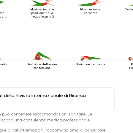
e
Movimento della
Movimento del
Movim
 con
posizione della
serpente
delle
mezza locusta 2
aratro
Posizione dell'aratro
Posizione del pesce
P
con torsione
ri
della Rivista Internazionale di Ricerca
 può contenere raccomandazioni sanitarie. Le
ituiscono una consulenza medica professionale.
base di tali informazioni, raccomandiamo di consultare