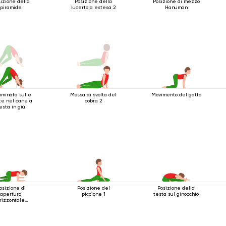
izione della
Posizione della
Posizione di mezzo
piramide
lucertola estesa 2
Hanuman
minata sulle
Mossa di svolta del
Movimento del gatto
te nel cane a
cobra 2
esta in giù
osizione di
Posizione del
Posizione della
apertura
piccione 1
testa sul ginocchio
rizzontale
dell'anca