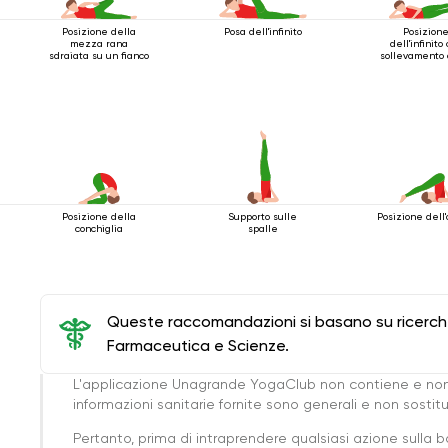
Posizione della
Posa dell'infinito
Posizion
mezza rana
dell'infinito
sdraiata su un fianco
sollevamento 
gambe
Posizione della
Supporto sulle
Posizione dell'
conchiglia
spalle
Queste raccomandazioni si basano su ricerche 
Farmaceutica e Scienze.
L'applicazione Unagrande YogaClub non contiene e non
informazioni sanitarie fornite sono generali e non sost
Pertanto, prima di intraprendere qualsiasi azione sulla 