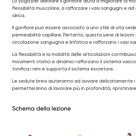
Lo yoga per alleviare il gonfiore aiuta a migliorare la mo
flessibilità muscolare, a rafforzare i vasi sanguigni e a
idrica.
Il gonfiore può essere associato a uno stile di vita sede
permeabilità capillare. Pertanto, questa serie di lezioni
circolazione sanguigna e linfatica e rafforzano i vasi sa
La flessibilità e la mobilità delle articolazioni contribui
movimenti statici e dinamici rafforzano il sistema vasco
tonifica i reni e supporta il sistema escretore.
Le sedute brevi aiuteranno ad avviare delicatamente i 
permetteranno di lavorare più in profondità, ripristinare l'e
Schema della lezione