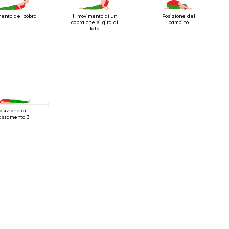
ento del cobra
Il movimento di un
Posizione del
cobra che si gira di
bambino
lato
osizione di
lassamento 3