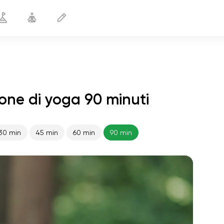
ione di yoga 90 minuti
30 min
45 min
60 min
90 min
volo dell'anima
01:44
pace interiore
01:27