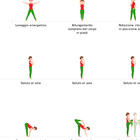
Lavaggio energetico
Allungamento
Rotazione ril
completo del corpo
in posizione 
in piedi
Saluto al sole
Saluto al sole
Saluto al s