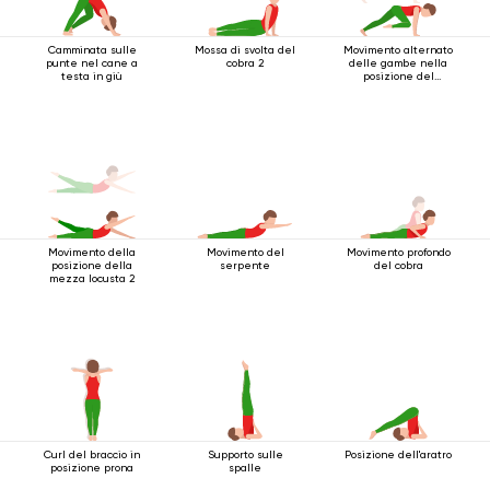
Camminata sulle
Mossa di svolta del
Movimento alternato
punte nel cane a
cobra 2
delle gambe nella
testa in giù
posizione del
bastone a quattro
gambe
Movimento della
Movimento del
Movimento profondo
posizione della
serpente
del cobra
mezza locusta 2
Curl del braccio in
Supporto sulle
Posizione dell'aratro
posizione prona
spalle