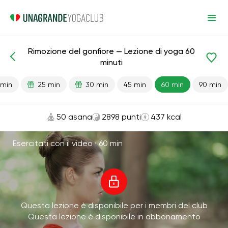
Rimozione del gonfiore — Lezione di yoga 60
Lezioni pronte
Reni
Flessibilità
Cardio
minuti
 min
25 min
30 min
45 min
60 min
90 min
50 asana
2898 punti
437 kcal
Esercitati con il video ·
60 min
Questa lezione è disponibile per i membri del club
Questa lezione è disponibile in abbonamento