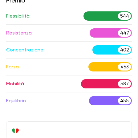
Premio
Flessibilità
544
Resistenza
447
Concentrazione
402
Forza
463
Mobilità
587
Equilibrio
455