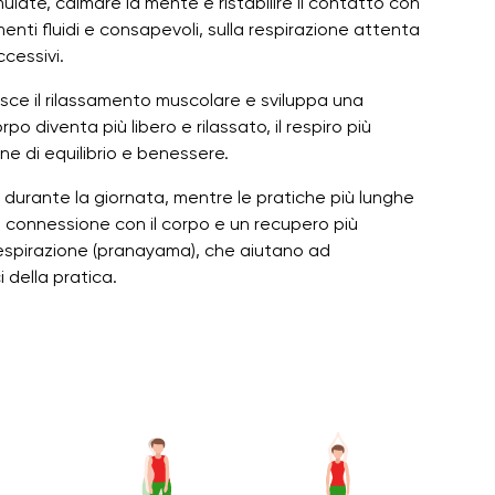
ulate, calmare la mente e ristabilire il contatto con
enti fluidi e consapevoli, sulla respirazione attenta
cessivi.
risce il rilassamento muscolare e sviluppa una
 diventa più libero e rilassato, il respiro più
e di equilibrio e benessere.
 durante la giornata, mentre le pratiche più lunghe
 connessione con il corpo e un recupero più
respirazione (pranayama), che aiutano ad
 della pratica.