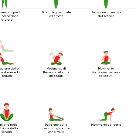
mento in piedi
Stretching verticale
Rotazione alternata
 inclinazione
alternato
del braccio
laterale
razione delle
Movimento di
Movimento
e durante la
flessione laterale
"Rotazione circolare
seduta
da seduti
da seduti"
ilibrio nella
Posizione della
Movimento del gatto
izione della
testa sul ginocchio
farfalla
con cintura