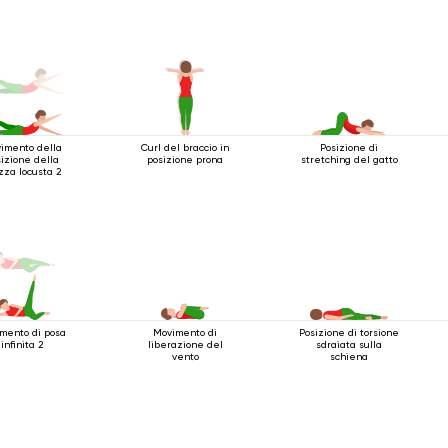
imento della
Curl del braccio in
Posizione di
izione della
posizione prona
stretching del gatto
za locusta 2
mento di posa
Movimento di
Posizione di torsione
infinita 2
liberazione del
sdraiata sulla
vento
schiena