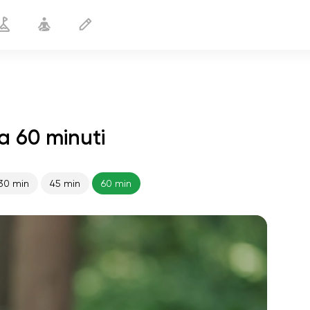
a 60 minuti
30 min
45 min
60 min
volo dell'anima
01:44
pace interiore
01:27