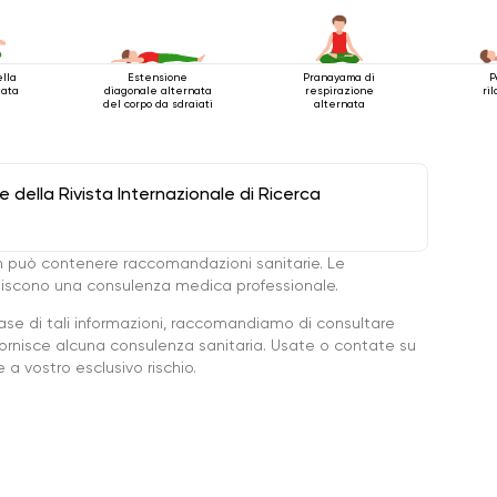
ella
Estensione
Pranayama di
P
iata
diagonale alternata
respirazione
ri
del corpo da sdraiati
alternata
della Rivista Internazionale di Ricerca
 può contenere raccomandazioni sanitarie. Le
ituiscono una consulenza medica professionale.
base di tali informazioni, raccomandiamo di consultare
ornisce alcuna consulenza sanitaria. Usate o contate su
a vostro esclusivo rischio.