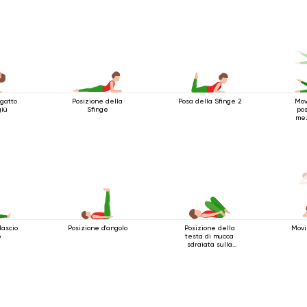
 gatto
Posizione della
Posa della Sfinge 2
Mov
giù
Sfinge
pos
mez
lascio
Posizione d'angolo
Posizione della
Movi
o
testa di mucca
sdraiata sulla
schiena