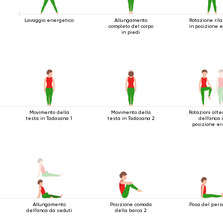
Lavaggio energetico
Allungamento
Rotazione ril
completo del corpo
in posizione 
in piedi
Movimento della
Movimento della
Rotazioni alt
testa in Tadasana 1
testa in Tadasana 2
dell'anca 
posizione er
Allungamento
Posizione comoda
Posa del pers
dell'anca da seduti
della barca 2