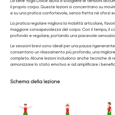
La serie Yoga Dolce aiuta a sciogliere le tensioni accum
il proprio corpo. Queste lezioni si concentrano su movim
e su una pratica confortevole, senza fretta né sforzi ec
La pratica regolare migliora la mobilità articolare, favo
maggiore consapevolezza del corpo. Con il tempo, il corpo
profondo e regolare, portando una piacevole sensazion
Le sessioni brevi sono ideali per una pausa rigenerante
consentono un rilassamento più profondo, una migliore
completo. Alcune lezioni includono anche tecniche di 
armonizzare lo stato emotivo e ad amplificare i benefici
Schema della lezione