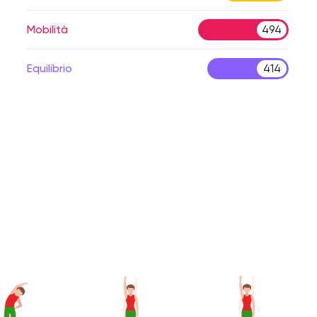
Mobilità
494
Equilibrio
414