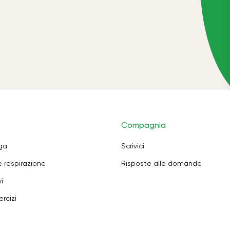
Compagnia
oga
Scrivici
e respirazione
Risposte alle domande
i
rcizi