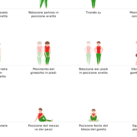
assata
Rotazione pelvica in
Tirando su
Movi
eretta
posizione eretta
con
ernate
Movimento del
Rotazione dei piedi
Vib
in
ginocchio in piedi
in posizione eretta
gamb
etta
onale
Posizione del mezzo
Posizione facile del
Equ
re dei pesci
blocco del gomito
pos