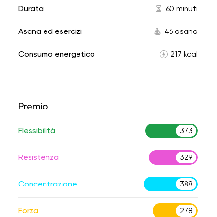
Durata
60 minuti
Asana ed esercizi
46 asana
Consumo energetico
217 kcal
Premio
Flessibilità
373
Resistenza
329
Concentrazione
388
Forza
278