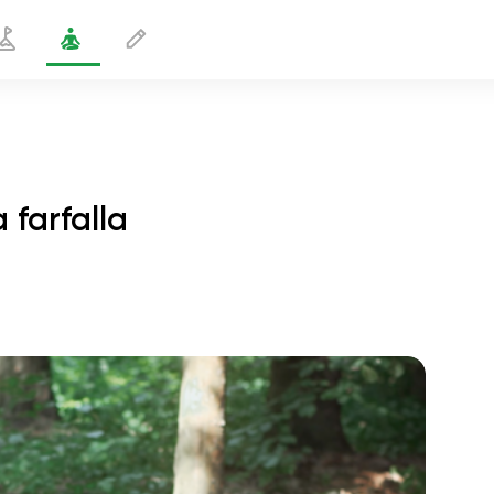
a farfalla
Equilibrio nella posizione della farfalla
1 min
volo dell'anima
01:44