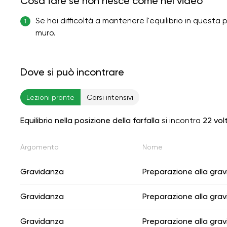
Cosa fare se non riesce come nel video
Se hai difficoltà a mantenere l'equilibrio in questa 
1
muro.
Dove si può incontrare
Lezioni pronte
Corsi intensivi
Equilibrio nella posizione della farfalla
si incontra
22 vol
Argomento
Nome
Gravidanza
Preparazione alla gra
Gravidanza
Preparazione alla gra
Gravidanza
Preparazione alla gra