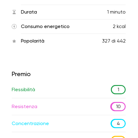
Durata
1 minuto
Consumo energetico
2 kcal
Popolarità
327
di
442
Premio
Flessibilità
1
Resistenza
10
Concentrazione
4