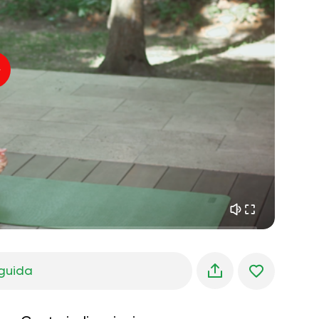
pace interiore
01:27
sogni mattutini
01:34
freschezza della foresta
05:00
Voce dell'istruttore
pioggia estiva
02:00
silenzio di montagna
02:00
brezza marina
02:00
la voce del vento
02:00
foresta di primavera
02:00
guida