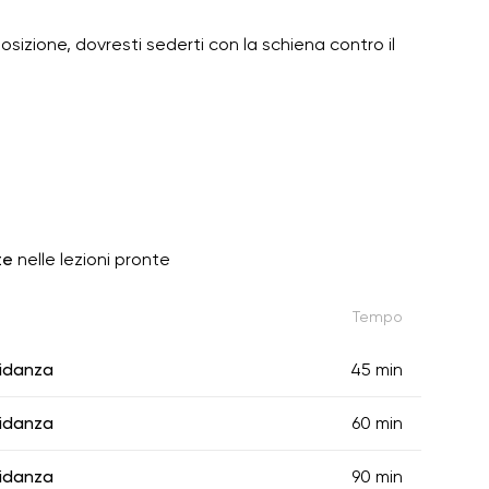
posizione, dovresti sederti con la schiena contro il
te
nelle lezioni pronte
Tempo
vidanza
45 min
vidanza
60 min
vidanza
90 min