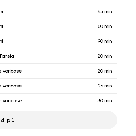
ni
45 min
ni
60 min
ni
90 min
l'ansia
20 min
e varicose
20 min
e varicose
25 min
e varicose
30 min
di più