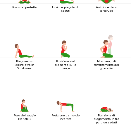
Posa del perfetto
Torsione piegata da
Posizione della
seduti
tartaruga
Piegamento
Posizione del
Movimento di
all'indietro in
diamante sulle
rafforzamento del
Dandasana
punte
ginocchio
Posa del saggio
Posizione del tavolo
Posizione di
Marichi 2
invertita
piegamento in tre
parti da seduti