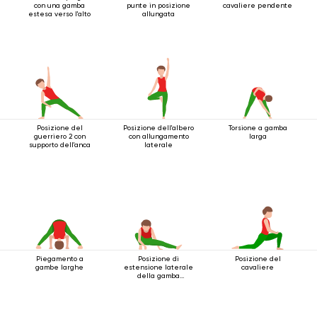
con una gamba
punte in posizione
cavaliere pendente
estesa verso l'alto
allungata
Posizione del
Posizione dell'albero
Torsione a gamba
guerriero 2 con
con allungamento
larga
supporto dell'anca
laterale
Piegamento a
Posizione di
Posizione del
gambe larghe
estensione laterale
cavaliere
della gamba
accovacciata