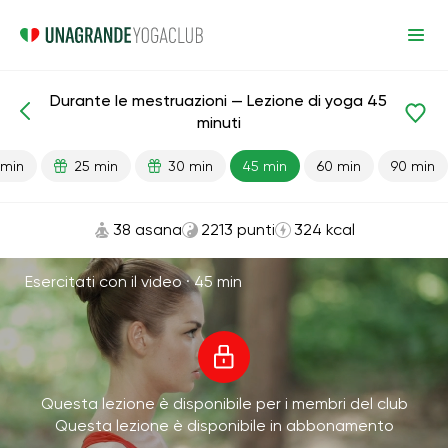
Durante le mestruazioni — Lezione di yoga 45
Lezioni pronte
Mestruazioni
minuti
 min
25 min
30 min
45 min
60 min
90 min
38 asana
2213 punti
324 kcal
Esercitati con il video ·
45 min
Questa lezione è disponibile per i membri del club
Questa lezione è disponibile in abbonamento