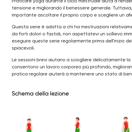
Praticare yoga durante il ciclo mestruale aiuta a rende
tensione e migliorando il benessere generale. Tuttavia,
importante ascoltare il proprio corpo e scegliere un al
Questa serie è adatta a chi ha mestruazioni relativam
da forti dolori o fastidi, non aspettatevi un sollievo i
eseguire queste serie regolarmente prima dell'inizio del 
spiacevoli.
Le sessioni brevi aiutano a sciogliere delicatamente la 
consentono un lavoro corporeo più profondo, migliorando 
pratica regolare aiuterà a mantenere uno stato di bene
Schema della lezione