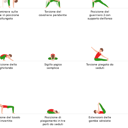
minare sulle
Torsione del
Posizione del
e in posizione
cavaliere pendente
guerriero 2 con
allungata
supporto dell'anca
izione della
Sigillo yogico
Torsione piegata da
ghirlanda
semplice
seduti
ione del tavolo
Posizione di
Estensioni delle
invertita
piegamento in tre
gambe sdraiate
parti da seduti