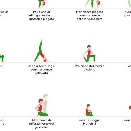
ica in
Posizione di
Movimento piegato
Cam
etta
allungamento con
con una gamba
punt
ginocchio piegato
estesa verso l'alto
del
Cane a testa in giù
Posizione del mezzo
Pos
e
con una gamba
piccione
sollevata
del
Movimento di
Posa del saggio
Posiz
lle
rafforzamento del
Marichi 2
ginocchio