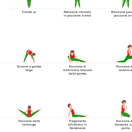
Tirando su
Rotazione rilassata
Rotazione pelv
in posizione eretta
posizione er
Posizione di
Posizione 
Torsione a gamba
estensione laterale
cavalier
larga
della gamba
accovacciata
Posizione della
Piegamento
Posizione 
tartaruga
all'indietro in
diamante su
Dandasana
punte