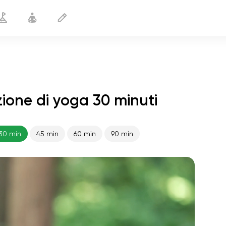
zione di yoga 30 minuti
Durante le mestruazioni
30 min
30 min
45 min
60 min
90 min
volo dell'anima
01:44
pace interiore
01:27