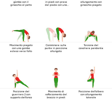
gamba con il
in piedi con presa
allungamento con
ginocchio al petto
del piede con una
ginocchio piegato
mano
Movimento piegato
Camminare sulle
Torsione del
con una gamba
punte in posizione
cavaliere pendente
estesa verso l'alto
allungata
Posizione del
Movimento di
Posizione dell'albero
guerriero 2 con
rafforzamento del
con allungamento
supporto dell'anca
braccio in piedi
laterale