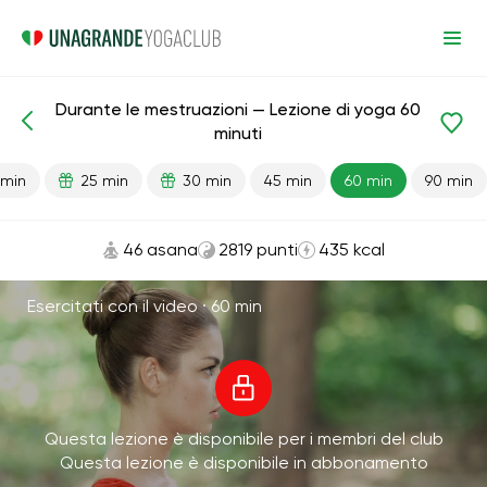
Durante le mestruazioni — Lezione di yoga 60
Lezioni pronte
Mestruazioni
minuti
 min
25 min
30 min
45 min
60 min
90 min
46 asana
2819 punti
435 kcal
Esercitati con il video ·
60 min
Questa lezione è disponibile per i membri del club
Questa lezione è disponibile in abbonamento