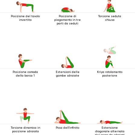
Posizione del tavolo
Posizione di
Torsione seduta
invertita
piegamento in tre
chiusa
parti da seduti
Posizione comoda
Estensioni delle
Kriya rotolamento
della barca 1
gambe sdraiate
posteriore
Torsione dinamica in
Posa dell'infinito
Estensione
posizione sdraiata
diagonale alternata
del corpo da sdraiati