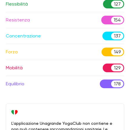
Flessibilità
127
Resistenza
154
Concentrazione
137
Forza
149
Mobilità
129
Equilibrio
178
L'applicazione Unagrande YogaClub non contiene e
non può contenere raccomandazioni sanitarie. Le