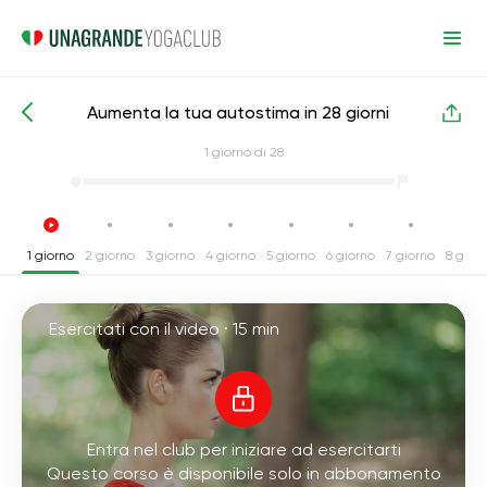
Aumenta la tua autostima in 28 giorni
Corsi intensivi di yoga
Autostima
1
giorno di 28
1 giorno
2 giorno
3 giorno
4 giorno
5 giorno
6 giorno
7 giorno
8 gior
Esercitati con il video ·
15 min
Entra nel club per iniziare ad esercitarti
Questo corso è disponibile solo in abbonamento