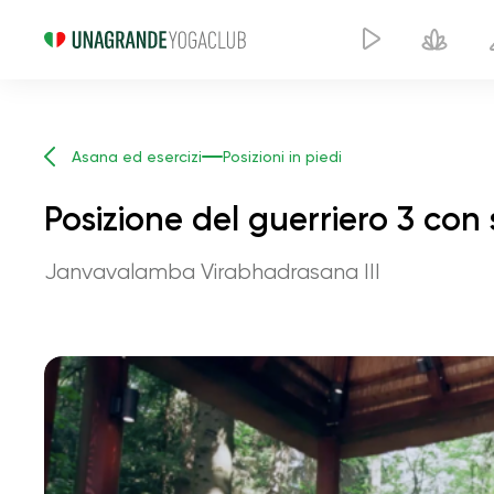
Asana ed esercizi
Posizioni in piedi
Posizione del guerriero 3 con
Janvavalamba Virabhadrasana III
P