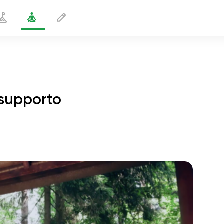
 supporto
osizione del guerriero 3 con supporto
2 min
volo dell'anima
01:44