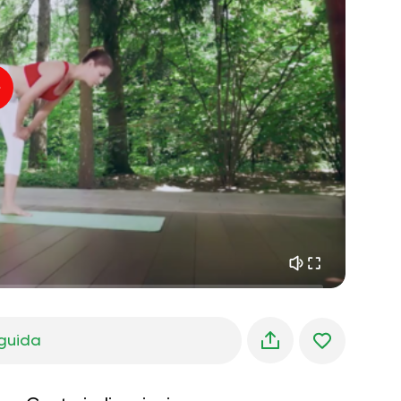
pace interiore
01:27
sogni mattutini
01:34
freschezza della foresta
05:00
Voce dell'istruttore
pioggia estiva
02:00
silenzio di montagna
02:00
brezza marina
02:00
la voce del vento
02:00
foresta di primavera
02:00
guida