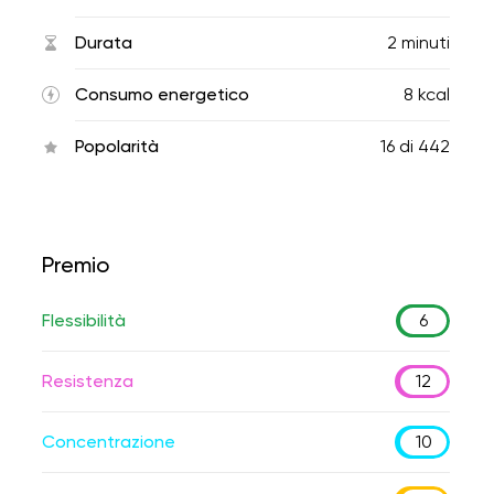
Durata
2 minuti
Consumo energetico
8 kcal
Popolarità
16
di
442
Premio
Flessibilità
6
Resistenza
12
Concentrazione
10