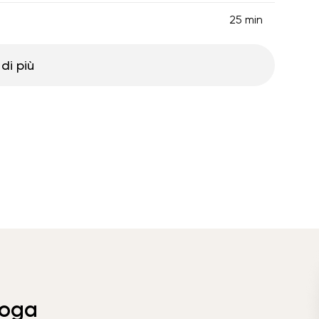
25 min
di più
Yoga