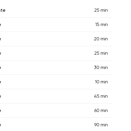
nte
25 min
e
15 min
e
20 min
e
25 min
e
30 min
e
10 min
e
45 min
e
60 min
e
90 min