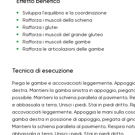
Effetto benefico
Sviluppa l'equilibrio e la coordinazione
Rafforza i muscoli della schiena
Rafforza i glutei
Rafforza i muscoli del grande gluteo
Rafforza i muscoli delle gambe
Rafforza le articolazioni delle gambe
Tecnica di esecuzione
Piega le gambe e accovacciati leggermente. Appoggia l
destra. Mantieni la gamba sinistra in appoggio, piegata
possibile. Mantieni la schiena parallela al pavimento.
e abbassala a terra. Unisci i piedi. Stai in piedi dritto.
accovacciati leggermente. Appoggia le mani sulla cosci
gamba destra in posizione di appoggio, piegata al ginocc
Mantieni la schiena parallela al pavimento. Respira nat
abbassala a terra. Unisci i piedi. Stai in piedi dritto.