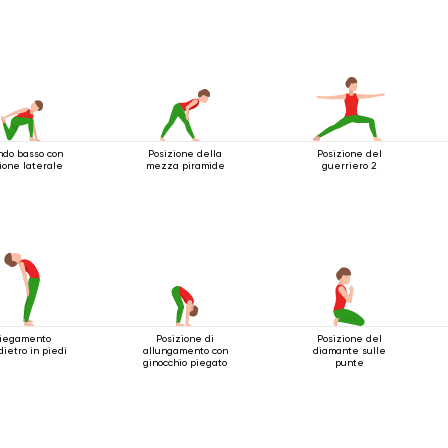
ndo basso con
Posizione della
Posizione del
ione laterale
mezza piramide
guerriero 2
iegamento
Posizione di
Posizione del
ndietro in piedi
allungamento con
diamante sulle
ginocchio piegato
punte