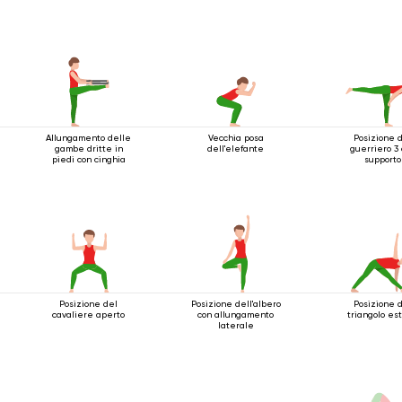
Allungamento delle
Vecchia posa
Posizione 
gambe dritte in
dell'elefante
guerriero 3
piedi con cinghia
supporto
Posizione del
Posizione dell'albero
Posizione 
cavaliere aperto
con allungamento
triangolo es
laterale