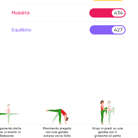
Mobilità
434
Equilibrio
427
ngamento delle
Movimento piegato
Kriya in piedi su una
e in avanti in
con una gamba
gamba con il
Tadasana
estesa verso l'alto
ginocchio al petto