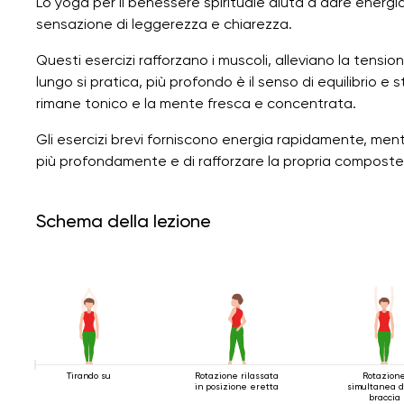
Lo yoga per il benessere spirituale aiuta a dare energi
sensazione di leggerezza e chiarezza.
Questi esercizi rafforzano i muscoli, alleviano la tensi
lungo si pratica, più profondo è il senso di equilibrio e s
rimane tonico e la mente fresca e concentrata.
Gli esercizi brevi forniscono energia rapidamente, mentr
più profondamente e di rafforzare la propria compostez
Schema della lezione
Tirando su
Rotazione rilassata
Rotazion
in posizione eretta
simultanea d
braccia