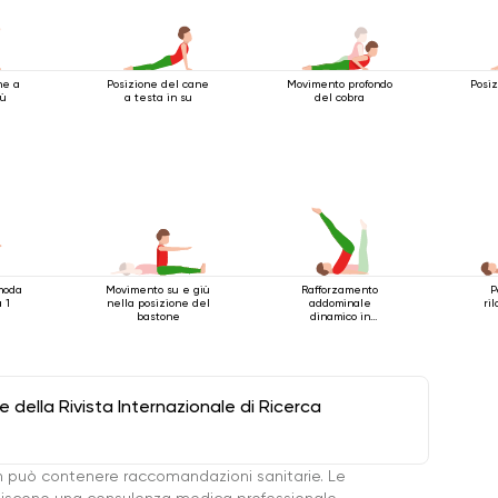
ne a
Posizione del cane
Movimento profondo
Posiz
iù
a testa in su
del cobra
moda
Movimento su e giù
Rafforzamento
P
 1
nella posizione del
addominale
ri
bastone
dinamico in
posizione sdraiata
della Rivista Internazionale di Ricerca
 può contenere raccomandazioni sanitarie. Le
ituiscono una consulenza medica professionale.