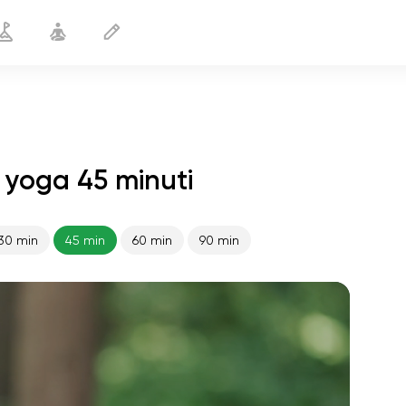
di yoga 45 minuti
30 min
45 min
60 min
90 min
volo dell'anima
01:44
pace interiore
01:27