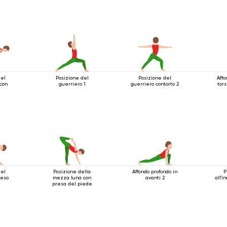
del
Posizione del
Posizione del
Affo
 con
guerriero 1
guerriero contorto 2
tors
del
Posizione della
Affondo profondo in
P
teso
mezza luna con
avanti 2
all'i
presa del piede