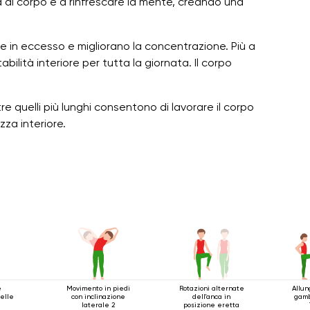
a al corpo e a rinfrescare la mente, creando una
one in eccesso e migliorano la concentrazione. Più a
tabilità interiore per tutta la giornata. Il corpo
e quelli più lunghi consentono di lavorare il corpo
za interiore.
e
Movimento in piedi
Rotazioni alternate
Allu
elle
con inclinazione
dell'anca in
gamb
laterale 2
posizione eretta