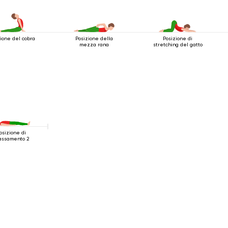
ione del cobra
Posizione della
Posizione di
mezza rana
stretching del gatto
osizione di
lassamento 2