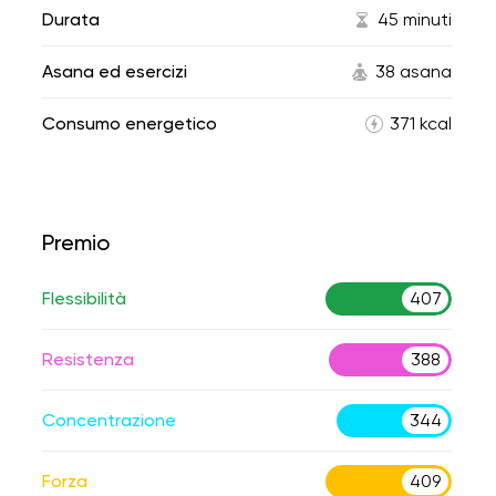
Durata
45 minuti
Asana ed esercizi
38 asana
Consumo energetico
371 kcal
Premio
Flessibilità
407
Resistenza
388
Concentrazione
344
Forza
409