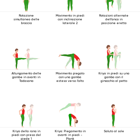
Rotazione
Movimento in piedi
Rotazioni alternate
simultanea delle
con inclinazione
dell'anca in
braccia
laterale 2
posizione eretta
Allungamento delle
Movimento piegato
Kriya in piedi su una
gambe in avanti in
con una gamba
gamba con il
Tadasana
estesa verso l'alto
ginocchio al petto
Kriya della rana in
Kriya: Piegamento in
Saluto al sole
piedi con presa del
avanti in piedi -
piede 1
Plank