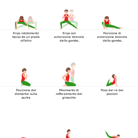
Kriya rotolamento
Kriya con
Posizione di
basso da un piede
estensione laterale
estensione laterale
all'altro
della gamba
della gamba
accovacciata
accovacciata
Posizione del
Movimento di
Posa del re dei
diamante sulle
rafforzamento del
piccioni
punte
ginocchio