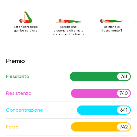
Estensioni delle
Estensione
Posizione di
gambe sdraiate
diagonale alternata
rilassamento 3
del corpo da sdraiati
Premio
Flessibilità
761
Resistenza
740
Concentrazione
641
Forza
742