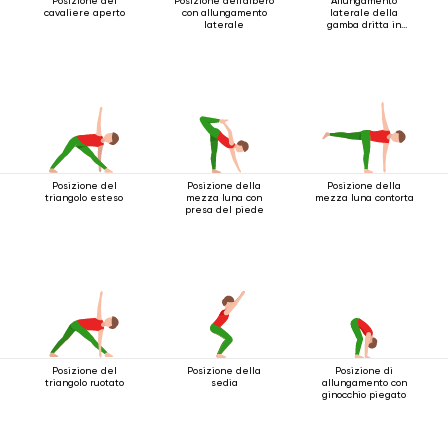
Posizione del
Posizione dell'albero
Allungamento
cavaliere aperto
con allungamento
laterale della
laterale
gamba dritta in
piedi con cinghia
Posizione del
Posizione della
Posizione della
triangolo esteso
mezza luna con
mezza luna contorta
presa del piede
Posizione del
Posizione della
Posizione di
triangolo ruotato
sedia
allungamento con
ginocchio piegato