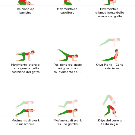
Posizione del
Movimento del
Movimento di
bambino
cavaliere
allungamento delle
zampe del gatto
Movimento laterale
Posizione del gatto
Kriya Plank – Cane
delle gambe nella
sui gomiti con
a testa in su
posizione del gatto
sollevamento della
gamba indietro
Movimento di plank
Movimento di plank
Kriya del cane a
a un braccio
su una gamba
testa in giù