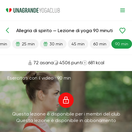
Allegria di spirito — Lezione di yoga 90 minuti
Lezioni pronte
Energia
 min
25 min
30 min
45 min
60 min
90 min
72 asana
4506 punti
681 kcal
Esercitati con il video ·
90 min
Questa lezione è disponibile per i membri del club
Questa lezione è disponibile in abbonamento