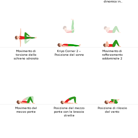
dinamico in
posizione sdraiata
Movimento di
Movimento di
Kriya Corner 2 –
torsione della
rafforzamento
Posizione del sonno
schiena sdraiata
addominale 2
Movimento del
Posizione del mezzo
Posizione di rilascio
mezzo ponte
ponte con le braccia
del vento
strette