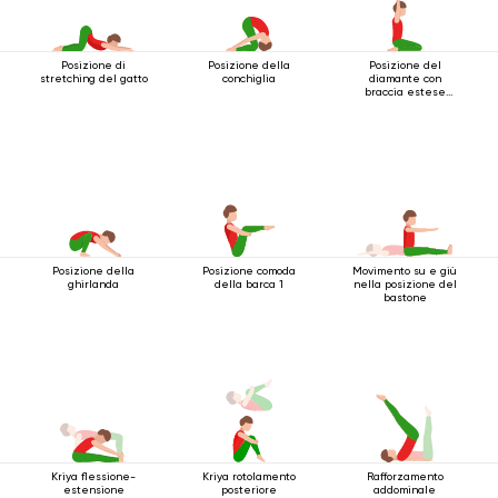
Posizione di
Posizione della
Posizione del
stretching del gatto
conchiglia
diamante con
braccia estese
sopra la testa
Posizione della
Posizione comoda
Movimento su e giù
ghirlanda
della barca 1
nella posizione del
bastone
Kriya flessione-
Kriya rotolamento
Rafforzamento
estensione
posteriore
addominale