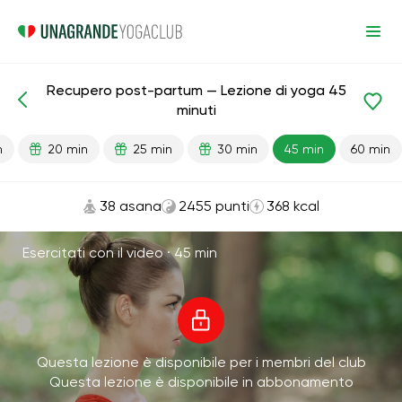
Recupero post-partum — Lezione di yoga 45
Lezioni pronte
Gravidanza
Dopo il parto
minuti
n
20 min
25 min
30 min
45 min
60 min
38 asana
2455 punti
368 kcal
Esercitati con il video ·
45 min
Questa lezione è disponibile per i membri del club
Questa lezione è disponibile in abbonamento