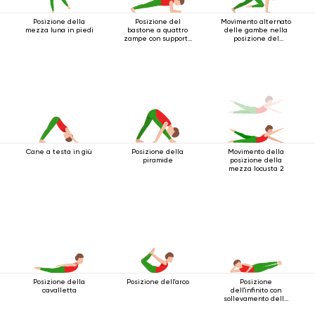
Posizione della
Posizione del
Movimento alternato
mezza luna in piedi
bastone a quattro
delle gambe nella
zampe con supporto
posizione del
per i gomiti
bastone a quattro
gambe
Cane a testa in giù
Posizione della
Movimento della
piramide
posizione della
mezza locusta 2
Posizione della
Posizione dell'arco
Posizione
cavalletta
dell'infinito con
sollevamento delle
gambe