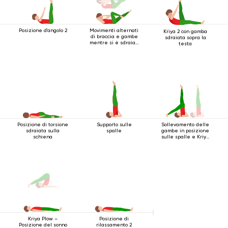
Posizione d'angolo 2
Movimenti alternati
Kriya 2 con gamba
di braccia e gambe
sdraiata sopra la
mentre si è sdraiati
testa
sulla schiena
Posizione di torsione
Supporto sulle
Sollevamento delle
sdraiata sulla
spalle
gambe in posizione
schiena
sulle spalle e Kriya
inferiore
Posizione di
Kriya Plow –
rilassamento 2
Posizione del sonno