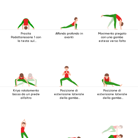
Prasita
Affondo profondo in
Movimento piegato
Padottanasana 1 con
avanti
con una gamba
la testa sul
estesa verso l'alto
pavimento
Kriya rotolamento
Posizione di
Posizione di
basso da un piede
estensione laterale
estensione laterale
all'altro
della gamba
della gamba
accovacciata
accovacciata