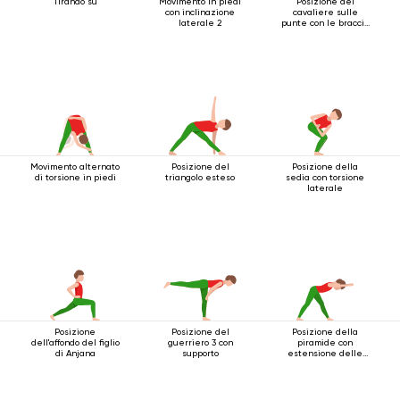
Tirando su
Movimento in piedi
Posizione del
con inclinazione
cavaliere sulle
laterale 2
punte con le braccia
estese sopra la
testa
Movimento alternato
Posizione del
Posizione della
di torsione in piedi
triangolo esteso
sedia con torsione
laterale
Posizione
Posizione del
Posizione della
dell'affondo del figlio
guerriero 3 con
piramide con
di Anjana
supporto
estensione delle
braccia in avanti