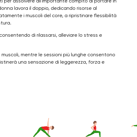
i per assolvere all'importante compito di portare in
onna lavora il doppio, dedicando risorse al
mente i muscoli del core, a ripristinare flessibilità
stura.
nsentendo di rilassarsi, alleviare lo stress e
i muscoli, mentre le sessioni più lunghe consentono
pristinerà una sensazione di leggerezza, forza e