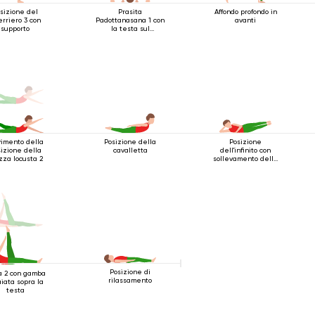
sizione del
Prasita
Affondo profondo in
rriero 3 con
Padottanasana 1 con
avanti
supporto
la testa sul
pavimento
imento della
Posizione della
Posizione
izione della
cavalletta
dell'infinito con
za locusta 2
sollevamento delle
gambe
Posizione di
a 2 con gamba
rilassamento
aiata sopra la
testa