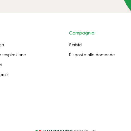
Compagnia
oga
Scrivici
e respirazione
Risposte alle domande
i
rcizi