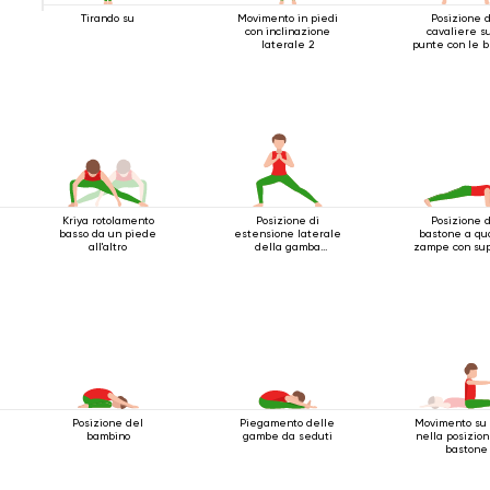
Tirando su
Movimento in piedi
Posizione 
con inclinazione
cavaliere s
laterale 2
punte con le b
estese sopr
testa
Kriya rotolamento
Posizione di
Posizione 
basso da un piede
estensione laterale
bastone a qu
all'altro
della gamba
zampe con sup
accovacciata
per i gomi
Posizione del
Piegamento delle
Movimento su 
bambino
gambe da seduti
nella posizio
bastone