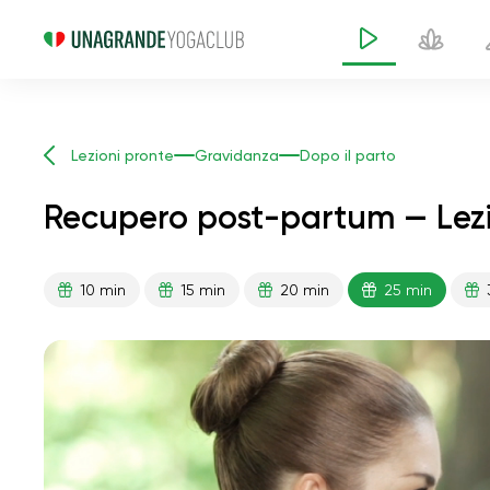
Lezioni pronte
Gravidanza
Dopo il parto
Recupero post-partum — Lezi
10 min
15 min
20 min
25 min