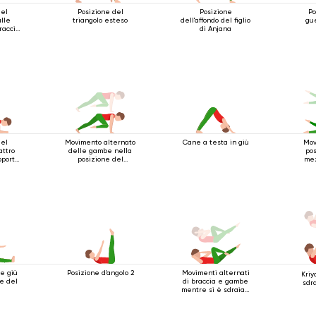
del
Posizione del
Posizione
Po
ulle
triangolo esteso
dell'affondo del figlio
gue
raccia
di Anjana
a la
del
Movimento alternato
Cane a testa in giù
Mov
attro
delle gambe nella
pos
porto
posizione del
mez
ti
bastone a quattro
gambe
e giù
Posizione d'angolo 2
Movimenti alternati
Kriy
ne del
di braccia e gambe
sdr
mentre si è sdraiati
sulla schiena