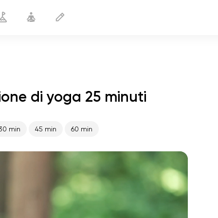
one di yoga 25 minuti
Recupero post-partum
25 min
30 min
45 min
60 min
volo dell'anima
01:44
pace interiore
01:27