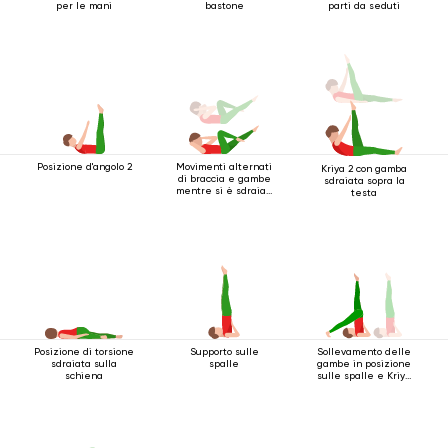
per le mani
bastone
parti da seduti
Posizione d'angolo 2
Movimenti alternati
Kriya 2 con gamba
di braccia e gambe
sdraiata sopra la
mentre si è sdraiati
testa
sulla schiena
Posizione di torsione
Supporto sulle
Sollevamento delle
sdraiata sulla
spalle
gambe in posizione
schiena
sulle spalle e Kriya
inferiore