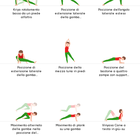
Kriya rotolamento
Posizione di
Posizione dell'angolo
basso da un piede
estensione laterale
laterale esteso
all'altro
della gamba
accovacciata
Posizione di
Posizione della
Posizione del
estensione laterale
mezza luna in piedi
bastone a quattro
della gamba
zampe con supporto
accovacciata
per i gomiti
Movimento alternato
Movimento di plank
Vinyasa Cane a
delle gambe nella
su una gamba
testa in giù-su
posizione del
bastone a quattro