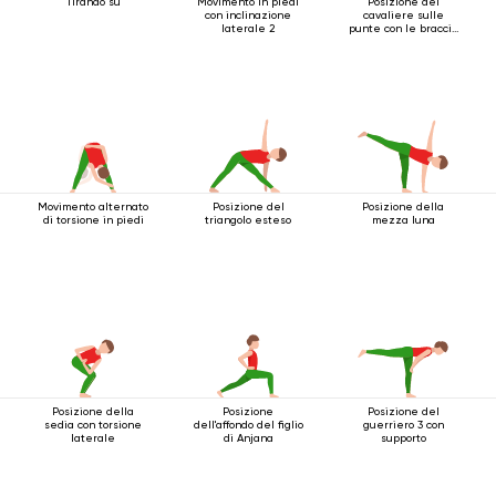
Tirando su
Movimento in piedi
Posizione del
con inclinazione
cavaliere sulle
laterale 2
punte con le braccia
estese sopra la
testa
Movimento alternato
Posizione del
Posizione della
di torsione in piedi
triangolo esteso
mezza luna
Posizione della
Posizione
Posizione del
sedia con torsione
dell'affondo del figlio
guerriero 3 con
laterale
di Anjana
supporto