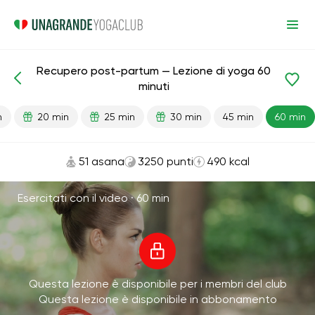
Recupero post-partum — Lezione di yoga 60
Lezioni pronte
Gravidanza
Dopo il parto
minuti
n
20 min
25 min
30 min
45 min
60 min
51 asana
3250 punti
490 kcal
Esercitati con il video ·
60 min
Questa lezione è disponibile per i membri del club
Questa lezione è disponibile in abbonamento