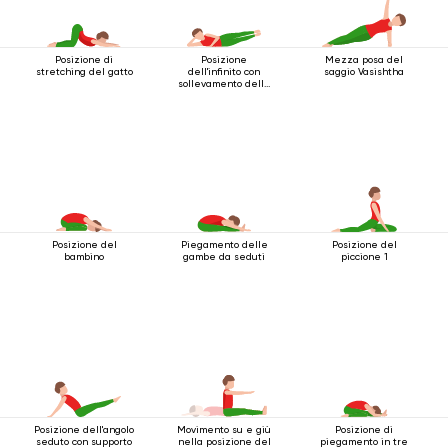
Posizione di
Posizione
Mezza posa del
stretching del gatto
dell'infinito con
saggio Vasishtha
sollevamento delle
gambe
Posizione del
Piegamento delle
Posizione del
bambino
gambe da seduti
piccione 1
Posizione dell'angolo
Movimento su e giù
Posizione di
seduto con supporto
nella posizione del
piegamento in tre