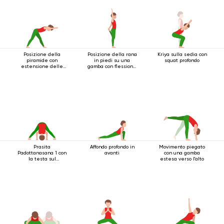
Posizione della
Posizione della rana
Kriya sulla sedia con
piramide con
in piedi su una
squat profondo
estensione delle
gamba con flessione
braccia in avanti
all'indietro
Prasita
Affondo profondo in
Movimento piegato
Padottanasana 1 con
avanti
con una gamba
la testa sul
estesa verso l'alto
pavimento