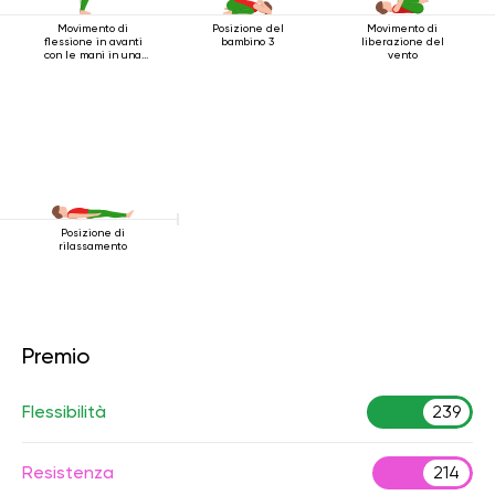
Movimento di
Posizione del
Movimento di
flessione in avanti
bambino 3
liberazione del
con le mani in una
vento
serratura
Posizione di
rilassamento
Premio
Flessibilità
239
Resistenza
214