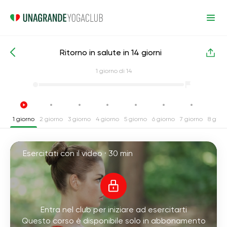
Ritorno in salute in 14 giorni
Corsi intensivi di yoga
Indietro
1
giorno di 14
1 giorno
2 giorno
3 giorno
4 giorno
5 giorno
6 giorno
7 giorno
8 gior
Esercitati con il video ·
30 min
Entra nel club per iniziare ad esercitarti
Questo corso è disponibile solo in abbonamento