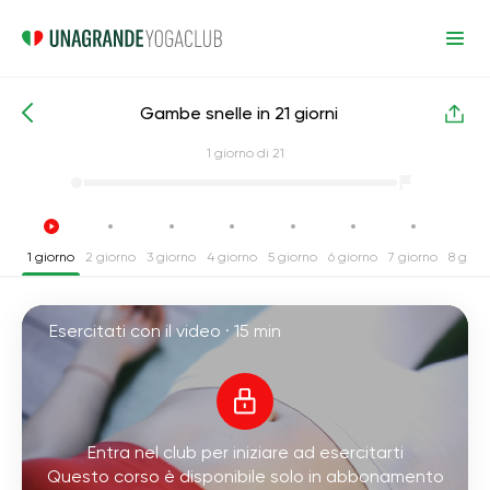
Gambe snelle in 21 giorni
Corsi intensivi di yoga
Gambe
1
giorno di 21
1 giorno
2 giorno
3 giorno
4 giorno
5 giorno
6 giorno
7 giorno
8 gior
Esercitati con il video ·
15 min
Entra nel club per iniziare ad esercitarti
Questo corso è disponibile solo in abbonamento