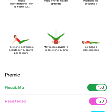
Prasita
Posizione di mezza
Posizione del
Padottanasana 1 con
spaccata
piccione 1
la testa sul
pavimento
Posizione dell'angolo
Movimento angolare
Posizione di
seduto con supporto
in posizione supina
rilassamento
per le mani
Premio
Flessibilità
153
Resistenza
120