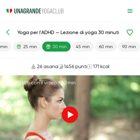
Yoga per l'ADHD — Lezione di yoga 30 minuti
Lezioni pronte
Antistress
 min
25 min
30 min
45 min
60 min
90 min
26 asana
1456 punti
171 kcal
Esercitati con il video ·
30 min