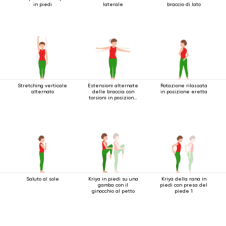
in piedi
laterale
braccio di lato
Stretching verticale
Estensioni alternate
Rotazione rilassata
alternato
delle braccia con
in posizione eretta
torsioni in posizione
eretta
Saluto al sole
Kriya in piedi su una
Kriya della rana in
gamba con il
piedi con presa del
ginocchio al petto
piede 1