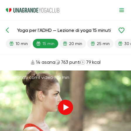
Yoga per l'ADHD — Lezione di yoga 15 minuti
Lezioni pronte
Antistress
10 min
15 min
20 min
25 min
30 
14 asana
763 punti
79 kcal
Esercitati con il video ·
15 min