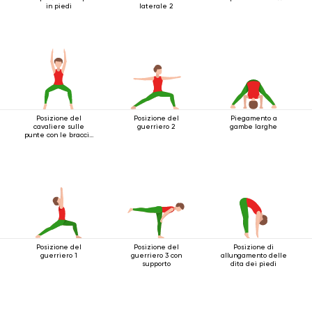
in piedi
laterale 2
Posizione del
Posizione del
Piegamento a
cavaliere sulle
guerriero 2
gambe larghe
punte con le braccia
estese sopra la
testa
Posizione del
Posizione del
Posizione di
guerriero 1
guerriero 3 con
allungamento delle
supporto
dita dei piedi