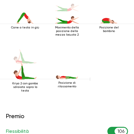
Cane a testa in giù
Movimento della
Posizione del
posizione della
bambino
mezza locusta 2
Posizione di
Kriya 2 con gamba
rilassamento
sdraiata sopra la
testa
Premio
Flessibilità
106