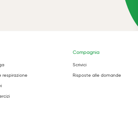
Compagnia
oga
Scrivici
e respirazione
Risposte alle domande
i
rcizi