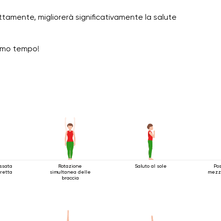
tamente, migliorerà significativamente la salute
ssimo tempo!
assata
Rotazione
Saluto al sole
Pos
eretta
simultanea delle
mezza
braccia