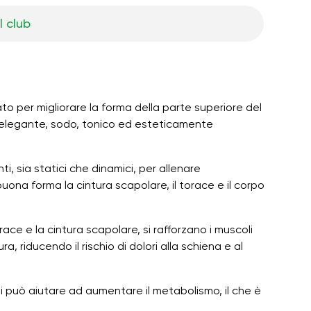
l club
ato per migliorare la forma della parte superiore del
iù elegante, sodo, tonico ed esteticamente
ti, sia statici che dinamici, per allenare
ona forma la cintura scapolare, il torace e il corpo
race e la cintura scapolare, si rafforzano i muscoli
, riducendo il rischio di dolori alla schiena e al
li può aiutare ad aumentare il metabolismo, il che è