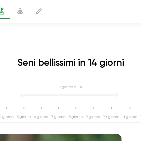
Seni bellissimi in 14 giorni
1
giorno di 14
4 giorno
5 giorno
6 giorno
7 giorno
8 giorno
9 giorno
10 giorno
11 giorno