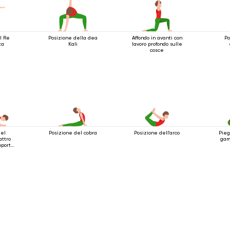
l Re
Posizione della dea
Affondo in avanti con
Po
za
Kali
lavoro profondo sulle
cosce
del
Posizione del cobra
Posizione dell'arco
Pieg
attro
gam
porto
ti