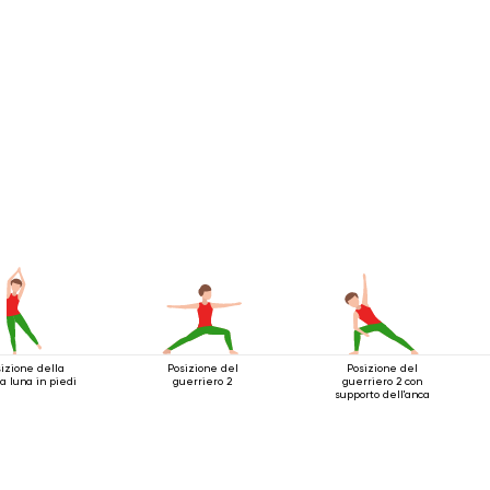
izione della
Posizione del
Posizione del
 luna in piedi
guerriero 2
guerriero 2 con
supporto dell'anca