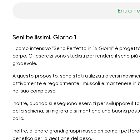
Entra ne
Seni bellissimi. Giorno 1
Il corso intensivo "Seno Perfetto in 14 Giorni" è progett
corpo. Gli esercizi sono studiati per rendere il seno p
gradevole.
A questo proposito, sono stati utilizzati diversi movimen
attivamente e regolarmente i muscoli e mantenere in bu
nel suo complesso.
Inoltre, quando si eseguono esercizi per sviluppare il to
della schiena, si migliora e si mantiene una buona postura
collo.
Inoltre, allenare grandi gruppi muscolari come i pettora
benefico per la gestione del peso.