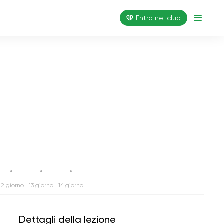
Entra nel club
12 giorno
13 giorno
14 giorno
Dettagli della lezione