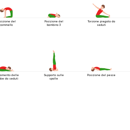
sizione del
Posizione del
Torsione piegata da
cammello
bambino 3
seduti
amento delle
Supporto sulle
Posizione del pesce
be da seduti
spalle