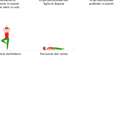
ovimento di
Kriya dell'affondo del
Kriya dell'affondo
sione in avanti
figlio di Anjana
profondo in avanti
le mani in una
serratura
ione dell'albero
Posizione del sonno