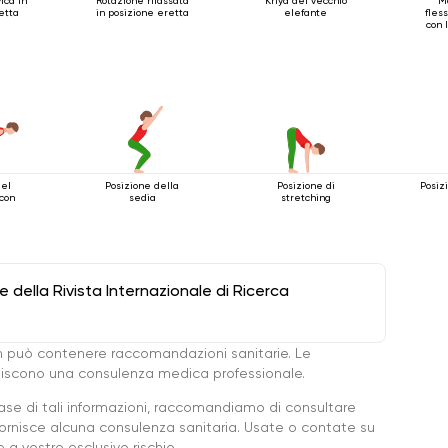
ica in
Rotazione rilassata
Kriya del vecchio
M
etta
in posizione eretta
elefante
fles
con 
del
Posizione della
Posizione di
Posiz
 con
sedia
stretching
della Rivista Internazionale di Ricerca
 può contenere raccomandazioni sanitarie. Le
ituiscono una consulenza medica professionale.
base di tali informazioni, raccomandiamo di consultare
ornisce alcuna consulenza sanitaria. Usate o contate su
a vostro esclusivo rischio.