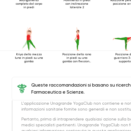
Allungamento
Movimento in piedi
Rotazione pelv
completo del corpo
con inclinazione
posizione er
in piedi
laterale 2
Kriya della mezza
Posizione della rana
Posizione 
luna in piedi su una
in piedi su una
guerriero 3
gamba
gamba con flessione
supporto
all'indietro
Queste raccomandazioni si basano su ricerche 
Farmaceutica e Scienze.
L'applicazione Unagrande YogaClub non contiene e non
informazioni sanitarie fornite sono generali e non sost
Pertanto, prima di intraprendere qualsiasi azione sulla 
medici specialisti pertinenti. Unagrande YogaClub non f
qualsiasi informazione contenuta in questa applicazione 