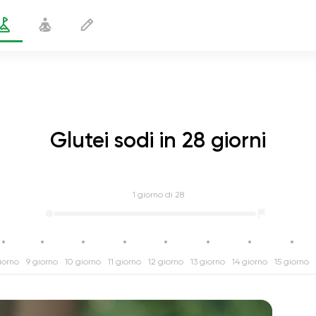
Glutei sodi in 28 giorni
1
giorno di 28
iorno
9 giorno
10 giorno
11 giorno
12 giorno
13 giorno
14 giorno
15 giorno