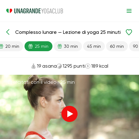
Complesso lunare — Lezione di yoga 25 minuti
Lezioni pronte
Relax
20 min
25 min
30 min
45 min
60 min
90
19 asana
1295 punti
189 kcal
Esercitati con il video ·
25 min