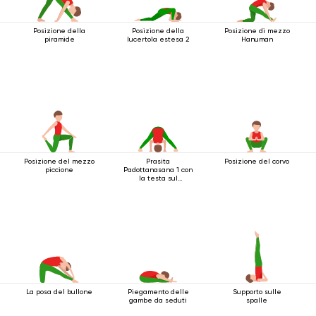
Posizione della
Posizione della
Posizione di mezzo
piramide
lucertola estesa 2
Hanuman
Posizione del mezzo
Prasita
Posizione del corvo
piccione
Padottanasana 1 con
la testa sul
pavimento
La posa del bullone
Piegamento delle
Supporto sulle
gambe da seduti
spalle