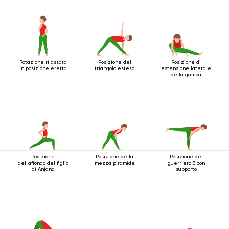
Rotazione rilassata
Posizione del
Posizione di
in posizione eretta
triangolo esteso
estensione laterale
della gamba
accovacciata
Posizione
Posizione della
Posizione del
dell'affondo del figlio
mezza piramide
guerriero 3 con
di Anjana
supporto