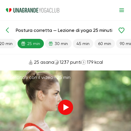
Postura corretta — Lezione di yoga 25 minuti
Lezioni pronte
Indietro
20 min
25 min
30 min
45 min
60 min
90 mi
25 asana
1237 punti
179 kcal
Esercitati con il video ·
25 min