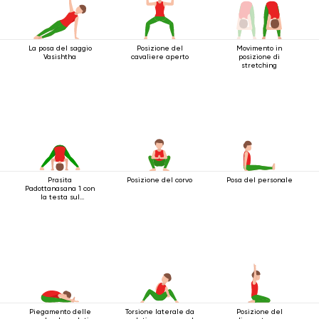
La posa del saggio
Posizione del
Movimento in
Vasishtha
cavaliere aperto
posizione di
stretching
Prasita
Posizione del corvo
Posa del personale
Padottanasana 1 con
la testa sul
pavimento
Piegamento delle
Torsione laterale da
Posizione del