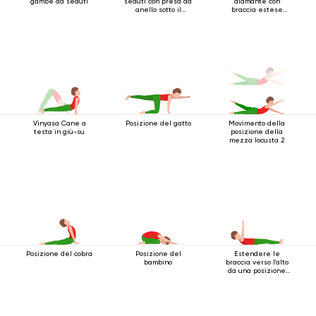
gambe da seduti
seduti con presa ad
diamante con
anello sotto il
braccia estese
ginocchio
sopra la testa
Vinyasa Cane a
Posizione del gatto
Movimento della
testa in giù-su
posizione della
mezza locusta 2
Posizione del cobra
Posizione del
Estendere le
bambino
braccia verso l'alto
da una posizione
sdraiata