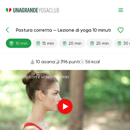
Postura corretta — Lezione di yoga 10 minuti
Lezioni pronte
Indietro
10 min
15 min
20 min
25 min
30 
10 asana
396 punti
56 kcal
Esercitati con il video ·
10 min