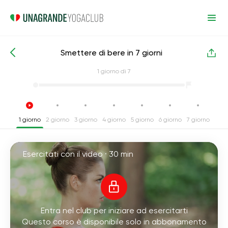
Smettere di bere in 7 giorni
Corsi intensivi di yoga
Abitudini
1
giorno di 7
1 giorno
2 giorno
3 giorno
4 giorno
5 giorno
6 giorno
7 giorno
Esercitati con il video ·
30 min
Entra nel club per iniziare ad esercitarti
Questo corso è disponibile solo in abbonamento