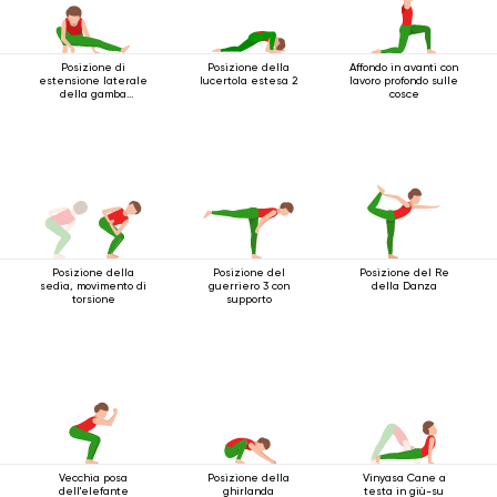
Posizione di
Posizione della
Affondo in avanti con
estensione laterale
lucertola estesa 2
lavoro profondo sulle
della gamba
cosce
accovacciata
Posizione della
Posizione del
Posizione del Re
sedia, movimento di
guerriero 3 con
della Danza
torsione
supporto
Vecchia posa
Posizione della
Vinyasa Cane a
dell'elefante
ghirlanda
testa in giù-su