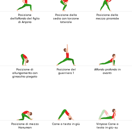
Posizione
Posizione della
Posizione della
dell'affondo del figlio
sedia con torsione
mezza piramide
di Anjana
laterale
Posizione di
Posizione del
Affondo profondo in
allungamento con
guerriero 1
avanti
ginocchio piegato
Posizione di mezzo
Cane a testa in giù
Vinyasa Cane a
Hanuman
testa in giù-su