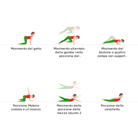
Movimento del gatto
Movimento alternato
Movimento del
delle gambe nella
bastone a quattro
posizione del
zampe con supporto
bastone a quattro
per i gomiti
gambe
Posizione Makara
Movimento della
Posizione della
ruotata a un braccio
posizione della
cavalletta
mezza locusta 2