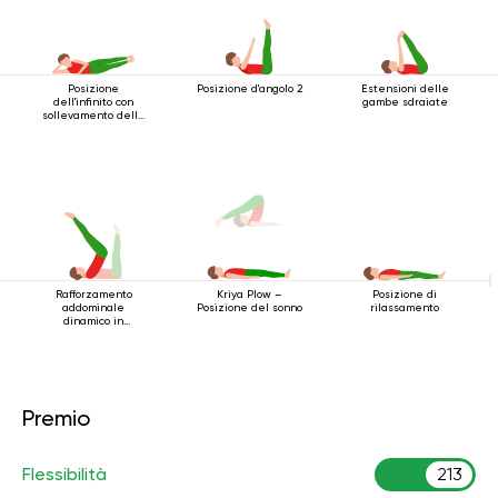
Posizione
Posizione d'angolo 2
Estensioni delle
dell'infinito con
gambe sdraiate
sollevamento delle
gambe
Rafforzamento
Posizione di
Kriya Plow –
addominale
rilassamento
Posizione del sonno
dinamico in
posizione sdraiata
Premio
Flessibilità
213