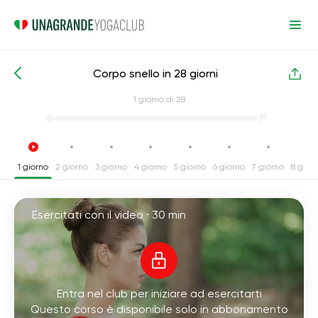
Corpo snello in 28 giorni
Corsi intensivi di yoga
Perdita di peso
1
giorno di 28
1 giorno
2 giorno
3 giorno
4 giorno
5 giorno
6 giorno
7 giorno
8 gior
Esercitati con il video ·
30 min
Entra nel club per iniziare ad esercitarti
Questo corso è disponibile solo in abbonamento