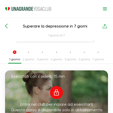
Superare la depressione in 7 giorni
Corsi intensivi di yoga
Depressione
1
giorno di 7
1 giorno
2 giorno
3 giorno
4 giorno
5 giorno
6 giorno
7 giorno
Esercitati con il video ·
15 min
Entra nel club per iniziare ad esercitarti
Questo corso è disponibile solo in abbonamento