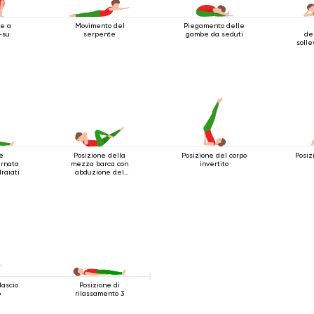
e a
Movimento del
Piegamento delle
-su
serpente
gambe da seduti
del
soll
e
Posizione della
Posizione del corpo
Posiz
ernata
mezza barca con
invertito
raiati
abduzione del
ginocchio
lascio
Posizione di
o
rilassamento 3