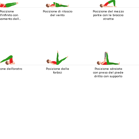
Posizione
Posizione di rilascio
Posizione del mezzo
l'infinito con
del vento
ponte con le braccia
evamento delle
strette
gambe
ione dell'aratro
Posizione delle
Posizione sdraiata
forbici
con presa del piede
dritta con supporto