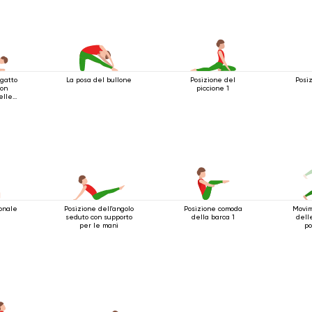
 gatto
La posa del bullone
Posizione del
Posiz
con
piccione 1
elle
onale
Posizione dell'angolo
Posizione comoda
Movim
seduto con supporto
della barca 1
dell
per le mani
po
bast