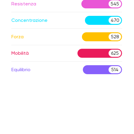
Resistenza
545
Concentrazione
470
Forza
528
Mobilità
625
Equilibrio
514