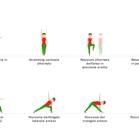
le in
Stretching verticale
Rotazioni alternate
Rotaz
alternato
dell'anca in
in po
posizione eretta
del
Posizione dell'angolo
Posizione del
Posiz
 2
laterale esteso
triangolo esteso