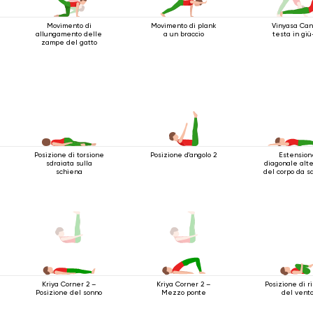
Movimento di
Movimento di plank
Vinyasa Can
allungamento delle
a un braccio
testa in giù
zampe del gatto
Posizione di torsione
Posizione d'angolo 2
Estension
sdraiata sulla
diagonale alt
schiena
del corpo da sd
Posizione di ri
Kriya Corner 2 –
Kriya Corner 2 –
del vent
Posizione del sonno
Mezzo ponte