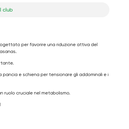
l club
 progettato per favorire una riduzione attiva del
e asanas.
rtante.
 a pancia e schiena per tensionare gli addominali e i
 un ruolo cruciale nel metabolismo.
!