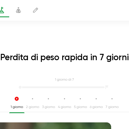
Perdita di peso rapida in 7 giorni
1
giorno di 7
1 giorno
2 giorno
3 giorno
4 giorno
5 giorno
6 giorno
7 giorno