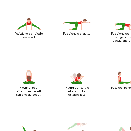
Posizione del piede
Posizione del gatto
Posizione del
esteso 1
sui gomiti 
abduzione d
gambe
Movimento di
Mudra del saluto
Posa del pers
rafforzamento della
nel mezzo loto
schiena da seduti
attorcigliato