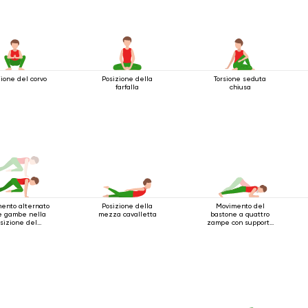
ione del corvo
Posizione della
Torsione seduta
farfalla
chiusa
ento alternato
Posizione della
Movimento del
e gambe nella
mezza cavalletta
bastone a quattro
sizione del
zampe con supporto
one a quattro
per i gomiti
gambe