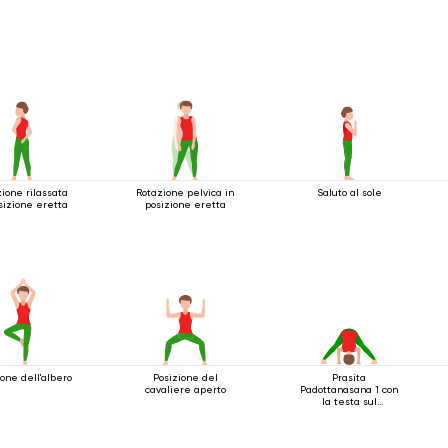
ione rilassata
Rotazione pelvica in
Saluto al sole
sizione eretta
posizione eretta
ione dell'albero
Posizione del
Prasita
cavaliere aperto
Padottanasana 1 con
la testa sul
pavimento