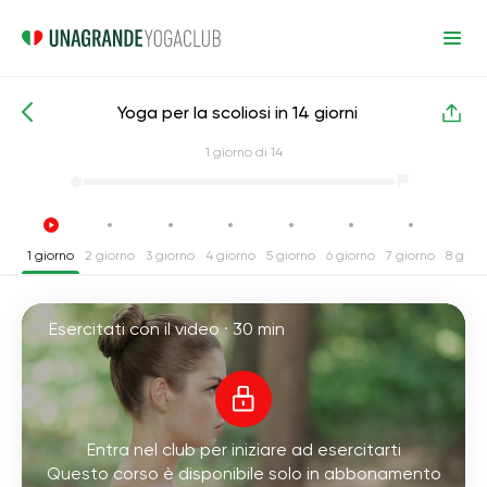
Yoga per la scoliosi in 14 giorni
Corsi intensivi di yoga
Indietro
1
giorno di 14
1 giorno
2 giorno
3 giorno
4 giorno
5 giorno
6 giorno
7 giorno
8 gior
Esercitati con il video ·
30 min
Entra nel club per iniziare ad esercitarti
Questo corso è disponibile solo in abbonamento