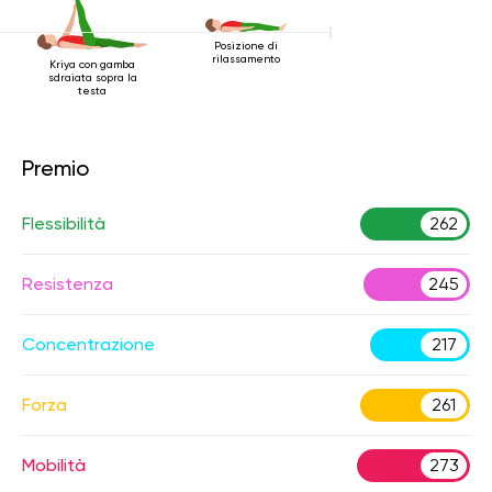
Posizione di
rilassamento
Kriya con gamba
sdraiata sopra la
testa
Premio
Flessibilità
262
Resistenza
245
Concentrazione
217
Forza
261
Mobilità
273