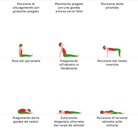
Posizione di
Movimento piegato
Posizione della
allungamento con
con una gamba
piramide
ginocchio piegato
estesa verso l'alto
Posa del personale
Piegamento
Posizione del tavolo
all'indietro in
invertita
Dandasana
Piegamento delle
Estensione
Posizione di torsione
gambe da seduti
diagonale alternata
sdraiata sulla
del corpo da sdraiati
schiena