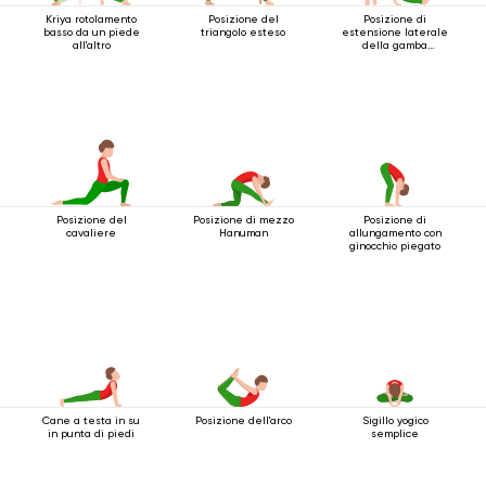
Kriya rotolamento
Posizione del
Posizione di
basso da un piede
triangolo esteso
estensione laterale
all'altro
della gamba
accovacciata
Posizione del
Posizione di mezzo
Posizione di
cavaliere
Hanuman
allungamento con
ginocchio piegato
Cane a testa in su
Posizione dell'arco
Sigillo yogico
in punta di piedi
semplice