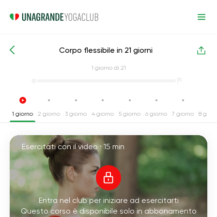
Corpo flessibile in 21 giorni
Corsi intensivi di yoga
Flessibilità
1
giorno di 21
1 giorno
2 giorno
3 giorno
4 giorno
5 giorno
6 giorno
7 giorno
8 gior
Esercitati con il video ·
15 min
Entra nel club per iniziare ad esercitarti
Questo corso è disponibile solo in abbonamento