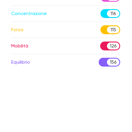
Concentrazione
116
Forza
115
Mobilità
126
Equilibrio
156