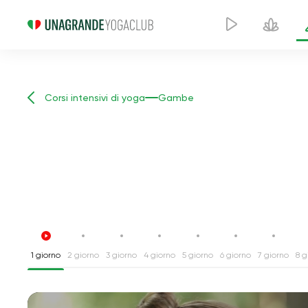
Corsi intensivi di yoga
Gambe
1 giorno
2 giorno
3 giorno
4 giorno
5 giorno
6 giorno
7 giorno
8 g