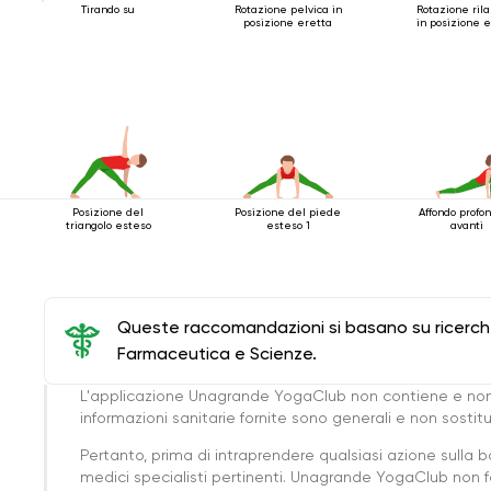
Tirando su
Rotazione pelvica in
Rotazione ril
posizione eretta
in posizione 
Posizione del
Posizione del piede
Affondo profon
triangolo esteso
esteso 1
avanti
Queste raccomandazioni si basano su ricerche 
Farmaceutica e Scienze.
L'applicazione Unagrande YogaClub non contiene e non
informazioni sanitarie fornite sono generali e non sost
Pertanto, prima di intraprendere qualsiasi azione sulla 
medici specialisti pertinenti. Unagrande YogaClub non f