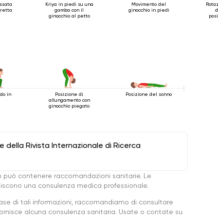
assata
Kriya in piedi su una
Movimento del
Rotaz
eretta
gamba con il
ginocchio in piedi
d
ginocchio al petto
pos
do in
Posizione di
Posizione del sonno
allungamento con
ginocchio piegato
della Rivista Internazionale di Ricerca
 può contenere raccomandazioni sanitarie. Le
ituiscono una consulenza medica professionale.
base di tali informazioni, raccomandiamo di consultare
ornisce alcuna consulenza sanitaria. Usate o contate su