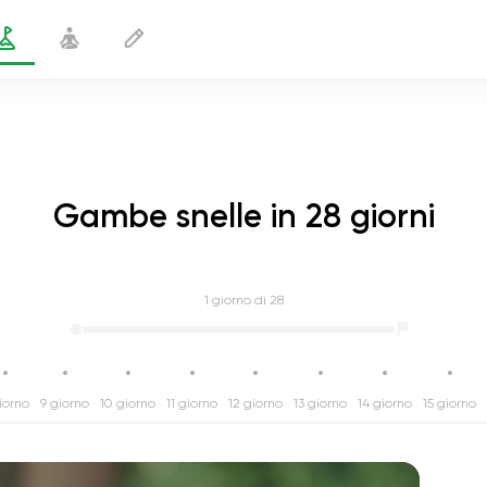
Gambe snelle in 28 giorni
1
giorno di 28
iorno
9 giorno
10 giorno
11 giorno
12 giorno
13 giorno
14 giorno
15 giorno