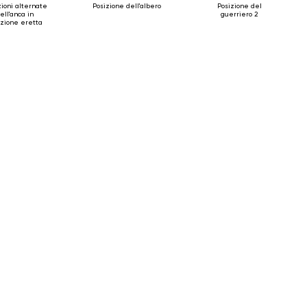
ioni alternate
Posizione dell'albero
Posizione del
ell'anca in
guerriero 2
izione eretta