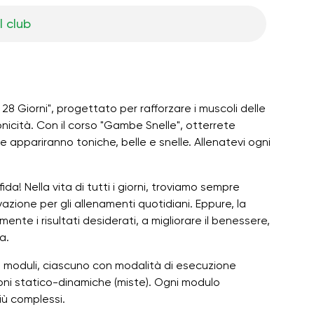
l club
 28 Giorni", progettato per rafforzare i muscoli delle
onicità. Con il corso "Gambe Snelle", otterrete
 appariranno toniche, belle e snelle. Allenatevi ogni
da! Nella vita di tutti i giorni, troviamo sempre
zione per gli allenamenti quotidiani. Eppure, la
nte i risultati desiderati, a migliorare il benessere,
a.
si moduli, ciascuno con modalità di esecuzione
zioni statico-dinamiche (miste). Ogni modulo
più complessi.