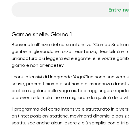
Entra ne
Gambe snelle. Giorno 1
Benvenuti all'inizio del corso intensivo "Gambe Snelle in
gambe, migliorandone forza, resistenza, flessibilità e t
un'andatura più leggera ed elegante, e le vostre gambe
giorno e non arrendetevi!
I corsi intensivi di Unagrande YogaClub sono una vera sfi
scuse, procrastiniamo e soffriamo di mancanza di motiva
pratica regolare dello yoga aiuta a raggiungere rapidame
a prevenire le malattie e a migliorare la qualità della vit
Il programma del corso intensivo è strutturato in diver
distinte: posizioni statiche, movimenti dinamici e posi
sostituisce anche alcuni esercizi più semplici con altri 