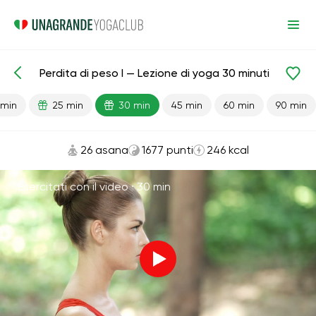
Perdita di peso I — Lezione di yoga 30 minuti
Lezioni pronte
Perdita di peso
 min
25 min
30 min
45 min
60 min
90 min
26 asana
1677 punti
246 kcal
Esercitati con il video ·
30 min