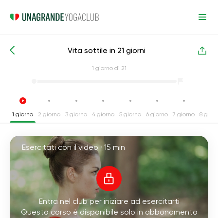
Vita sottile in 21 giorni
Corsi intensivi di yoga
Vita
1
giorno di 21
1 giorno
2 giorno
3 giorno
4 giorno
5 giorno
6 giorno
7 giorno
8 gior
Esercitati con il video ·
15 min
Entra nel club per iniziare ad esercitarti
Questo corso è disponibile solo in abbonamento