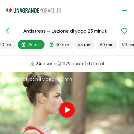
Antistress — Lezione di yoga 25 minuti
Lezioni pronte
Relax
Antistress
20 min
25 min
30 min
45 min
60 min
90 mi
24 asana
1179 punti
171 kcal
Esercitati con il video ·
25 min