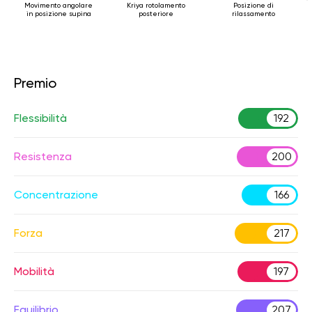
Movimento angolare
Kriya rotolamento
Posizione di
in posizione supina
posteriore
rilassamento
Premio
Flessibilità
192
Resistenza
200
Concentrazione
166
Forza
217
Mobilità
197
Equilibrio
207