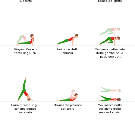
supporto
zampe del gatto
Vinyasa Cane a
Posizione della
Movimento alternato
testa in giù-su
plancia
delle gambe nella
posizione del
bastone a quattro
gambe
Cane a testa in giù
Movimento profondo
Movimento nella
con una gamba
del cobra
posizione della
sollevata
mezza locusta