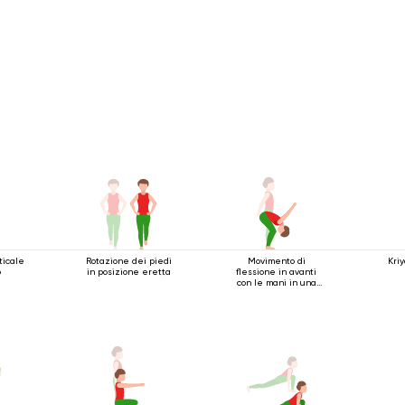
ticale
Rotazione dei piedi
Movimento di
Kriy
o
in posizione eretta
flessione in avanti
con le mani in una
serratura