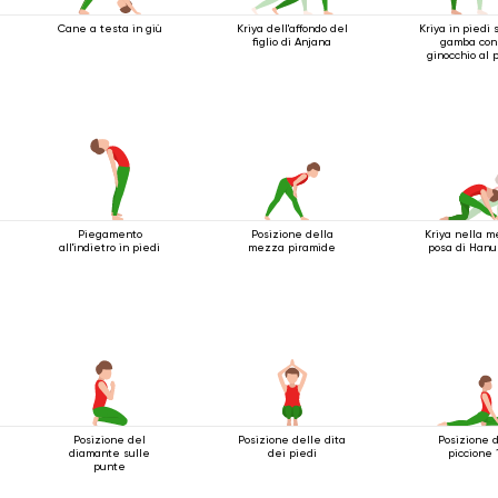
Cane a testa in giù
Kriya dell'affondo del
Kriya in piedi 
figlio di Anjana
gamba con 
ginocchio al 
Piegamento
Posizione della
Kriya nella 
all'indietro in piedi
mezza piramide
posa di Han
Posizione del
Posizione delle dita
Posizione 
diamante sulle
dei piedi
piccione 
punte