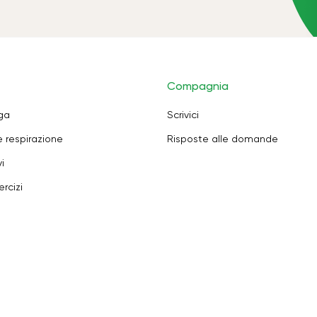
Compagnia
oga
Scrivici
e respirazione
Risposte alle domande
i
rcizi