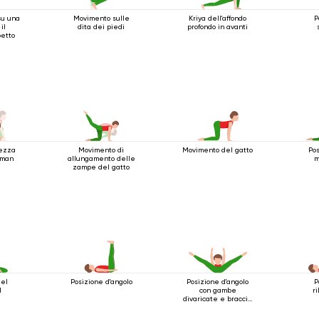
su una
Movimento sulle
Kriya dell'affondo
P
il
dita dei piedi
profondo in avanti
petto
mezza
Movimento di
Movimento del gatto
Pos
uman
allungamento delle
m
zampe del gatto
del
Posizione d'angolo
Posizione d'angolo
P
1
con gambe
r
divaricate e braccia
estese in avanti