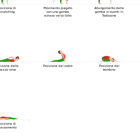
osizione di
Movimento piegato
Allungamento delle
stretching
con una gamba
gambe in avanti in
estesa verso l'alto
Tadasana
izione della
Posizione del cobra
Posizione del
ezza rana
bambino
osizione di
ilassamento