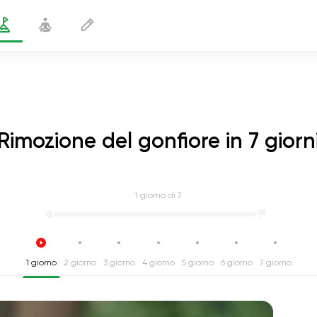
Rimozione del gonfiore in 7 giorn
1
giorno di 7
1 giorno
2 giorno
3 giorno
4 giorno
5 giorno
6 giorno
7 giorno