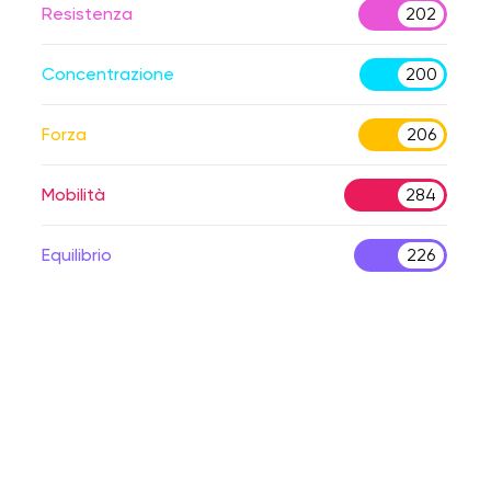
Resistenza
202
Concentrazione
200
Forza
206
Mobilità
284
Equilibrio
226