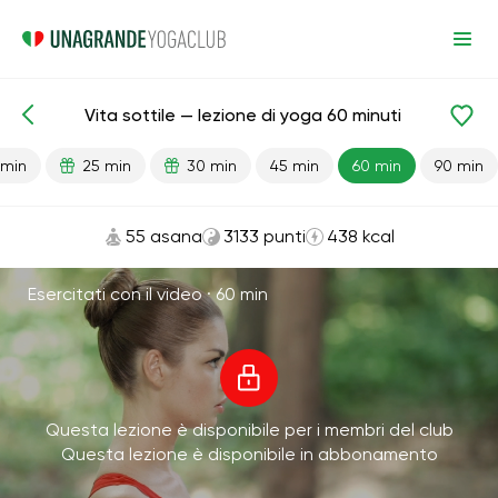
Vita sottile — lezione di yoga 60 minuti
Lezioni pronte
Vita
Perdita di peso
 min
25 min
30 min
45 min
60 min
90 min
55 asana
3133 punti
438 kcal
Esercitati con il video ·
60 min
Questa lezione è disponibile per i membri del club
Questa lezione è disponibile in abbonamento