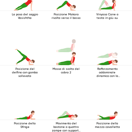
La posa del saggio
Posizione Makara
Vinyasa Cane a
Vasishtha
rivolta verso il basso
testa in giù-su
Posizione del
Mossa di svolta del
Rafforzamento
delfino con gamba
cobra 2
addominale
sollevata
dinamico con la
posizione del
bastone a 4 barre
con supporto per i
gomiti
Posizione della
Movimento del
Posizione della
Sfinge
bastone a quattro
mezza cavalletta
zampe con supporto