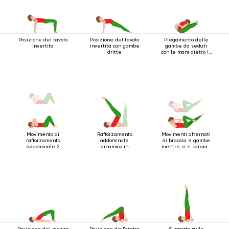
Posizione del tavolo
Posizione del tavolo
Piegamento delle
invertita
invertita con gambe
gambe da seduti
dritte
con le mani dietro la
schiena
Movimento di
Rafforzamento
Movimenti alternati
rafforzamento
addominale
di braccia e gambe
addominale 2
dinamico in
mentre si è sdraiati
posizione sdraiata
sulla schiena
Posizione del mezzo
Posizione dell'aratro
Supporto sulle