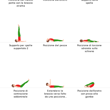
ponte con le braccia
spalle
strette
Supporto per spalle
Posizione del pesce
Posizione di torsione
supportato 2
sdraiata sulla
schiena
Posizione di
Estendere le
Posizione dell'aratro
contrazione
braccia verso l'alto
con presa alle
addominale
da una posizione
gambe
sdraiata