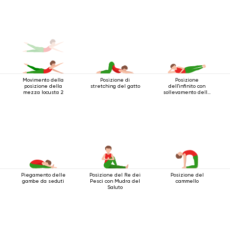
per i gomiti
Movimento della
Posizione di
Posizione
posizione della
stretching del gatto
dell'infinito con
mezza locusta 2
sollevamento delle
gambe
Piegamento delle
Posizione del Re dei
Posizione del
gambe da seduti
Pesci con Mudra del
cammello
Saluto