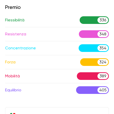
Premio
Flessibilità
336
Resistenza
348
Concentrazione
354
Forza
324
Mobilità
389
Equilibrio
405