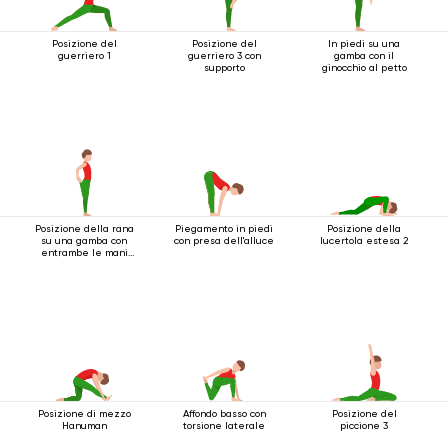
Posizione del
Posizione del
In piedi su una
guerriero 1
guerriero 3 con
gamba con il
supporto
ginocchio al petto
Posizione della rana
Piegamento in piedi
Posizione della
su una gamba con
con presa dell'alluce
lucertola estesa 2
entrambe le mani
che afferrano il
piede
Posizione di mezzo
Affondo basso con
Posizione del
Hanuman
torsione laterale
piccione 3