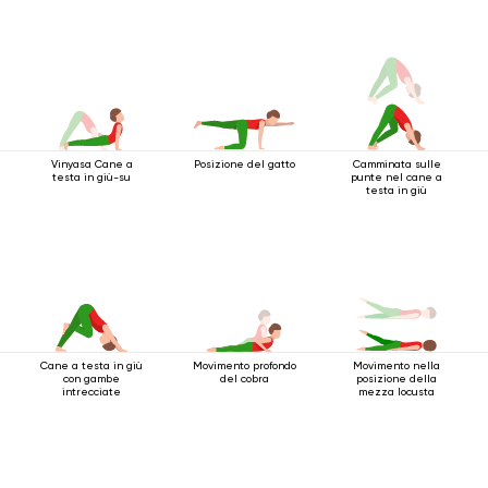
Vinyasa Cane a
Posizione del gatto
Camminata sulle
testa in giù-su
punte nel cane a
testa in giù
Cane a testa in giù
Movimento profondo
Movimento nella
con gambe
del cobra
posizione della
intrecciate
mezza locusta