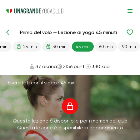
Prima del volo — Lezione di yoga 45 minuti
Lezioni pronte
Viaggio
 min
25 min
30 min
45 min
60 min
90 min
37 asana
2156 punti
330 kcal
Esercitati con il video ·
45 min
Questa lezione è disponibile per i membri del club
Questa lezione è disponibile in abbonamento