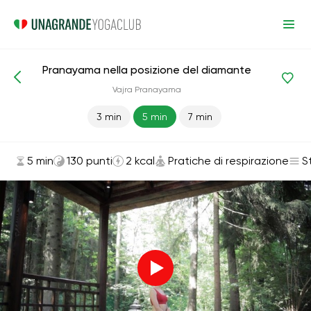
Pranayama nella posizione del diamante
Asana ed esercizi
Pratiche di respirazione
Vajra Pranayama
3 min
5 min
7 min
5 min
130 punti
2 kcal
Pratiche di respirazione
S