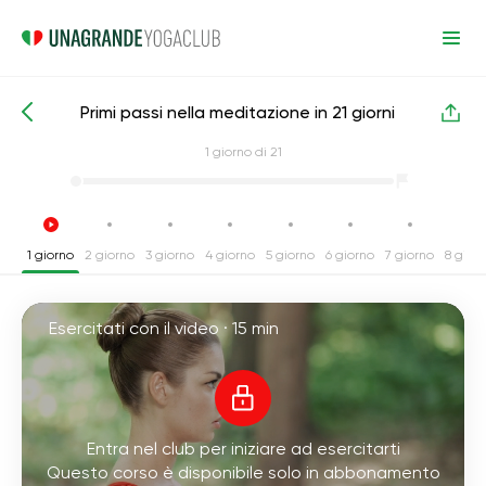
Primi passi nella meditazione in 21 giorni
Corsi intensivi di yoga
Meditazione
1
giorno di 21
1 giorno
2 giorno
3 giorno
4 giorno
5 giorno
6 giorno
7 giorno
8 gior
Esercitati con il video ·
15 min
Entra nel club per iniziare ad esercitarti
Questo corso è disponibile solo in abbonamento