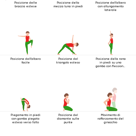
Posizione delle
Posizione della
Posizione dell'albero
braccia estese
mezza luna in piedi
con allungamento
laterale
Posizione dell'albero
Posizione del
Posizione della rana
facile
triangolo esteso
in piedi su una
gamba con flessione
all'indietro
Piegamento in piedi
Posizione del
Movimento di
con gamba piegata
diamante sulle
rafforzamento del
estesa verso l'alto
punte
ginocchio