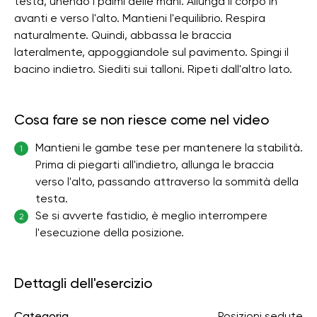
testa, unendo i palmi delle mani. Allunga il corpo in
avanti e verso l'alto. Mantieni l'equilibrio. Respira
naturalmente. Quindi, abbassa le braccia
lateralmente, appoggiandole sul pavimento. Spingi il
bacino indietro. Siediti sui talloni. Ripeti dall'altro lato.
Cosa fare se non riesce come nel video
Mantieni le gambe tese per mantenere la stabilità.
1
Prima di piegarti all'indietro, allunga le braccia
verso l'alto, passando attraverso la sommità della
testa.
Se si avverte fastidio, è meglio interrompere
2
l'esecuzione della posizione.
Dettagli dell'esercizio
Categoria
Posizioni sedute