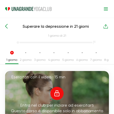
Superare la depressione in 21 giorni
Corsi intensivi di yoga
Depressione
1
giorno di 21
1 giorno
2 giorno
3 giorno
4 giorno
5 giorno
6 giorno
7 giorno
8 gior
Esercitati con il video ·
15 min
Entra nel club per iniziare ad esercitarti
Questo corso è disponibile solo in abbonamento