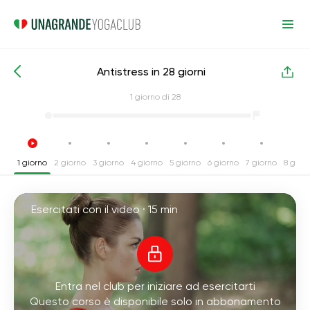
Antistress in 28 giorni
Corsi intensivi di yoga
Antistress
1
giorno di 28
1 giorno
2 giorno
3 giorno
4 giorno
5 giorno
6 giorno
7 giorno
8 gior
Esercitati con il video ·
15 min
Entra nel club per iniziare ad esercitarti
Questo corso è disponibile solo in abbonamento