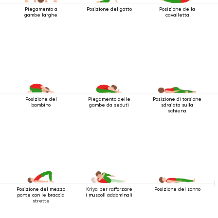
Piegamento a
Posizione del gatto
Posizione della
gambe larghe
cavalletta
Posizione del
Piegamento delle
Posizione di torsione
bambino
gambe da seduti
sdraiata sulla
schiena
Posizione del mezzo
Kriya per rafforzare
Posizione del sonno
ponte con le braccia
i muscoli addominali
strette