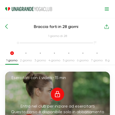
Braccia forti in 28 giorni
Corsi intensivi di yoga
Mani
1
giorno di 28
1 giorno
2 giorno
3 giorno
4 giorno
5 giorno
6 giorno
7 giorno
8 gior
Esercitati con il video ·
15 min
Entra nel club per iniziare ad esercitarti
Questo corso è disponibile solo in abbonamento