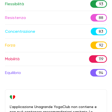
Flessibilità
93
Resistenza
88
Concentrazione
83
Forza
92
Mobilità
119
Equilibrio
94
L'applicazione Unagrande YogaClub non contiene e
non può contenere raccomandazioni sanitarie. Le