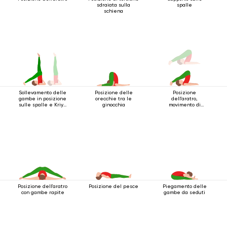
sdraiata sulla
spalle
schiena
Posizione delle
Posizione
Sollevamento delle
orecchie tra le
dell'aratro,
gambe in posizione
ginocchia
movimento di
sulle spalle e Kriya
torsione
inferiore
Posizione dell'aratro
Posizione del pesce
Piegamento delle
con gambe rapite
gambe da seduti