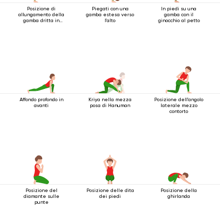
Posizione di
Piegati con una
In piedi su una
allungamento della
gamba estesa verso
gamba con il
gamba dritta in
l'alto
ginocchio al petto
avanti
Affondo profondo in
Kriya nella mezza
Posizione dell'angolo
avanti
posa di Hanuman
laterale mezzo
contorto
Posizione del
Posizione delle dita
Posizione della
diamante sulle
dei piedi
ghirlanda
punte