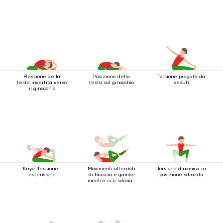
Flessione della
Posizione della
Torsione piegata da
testa invertita verso
testa sul ginocchio
seduti
il ginocchio
Kriya flessione-
Movimenti alternati
Torsione dinamica in
estensione
di braccia e gambe
posizione sdraiata
mentre si è sdraiati
sulla schiena