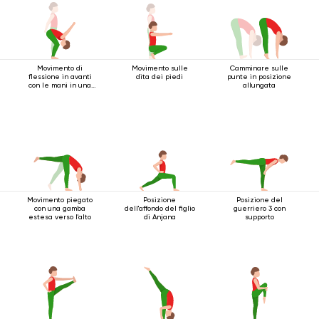
Movimento di
Movimento sulle
Camminare sulle
flessione in avanti
dita dei piedi
punte in posizione
con le mani in una
allungata
serratura
Movimento piegato
Posizione
Posizione del
con una gamba
dell'affondo del figlio
guerriero 3 con
estesa verso l'alto
di Anjana
supporto