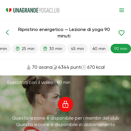
Ripristino energetico — Lezione di yoga 90
Lezioni pronte
Energia
minuti
 min
25 min
30 min
45 min
60 min
90 min
70 asana
4344 punti
670 kcal
Esercitati con il video ·
90 min
Questa lezione è disponibile per i membri del club
Questa lezione è disponibile in abbonamento