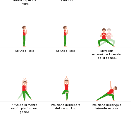
avanti in piedi -
a testa in su
Plank
Saluto al sole
Saluto al sole
Kriya con
estensione laterale
della gamba
accovacciata
Kriya della mezza
Posizione dell'albero
Posizione dell'angolo
luna in piedi su una
del mezzo loto
laterale esteso
gamba