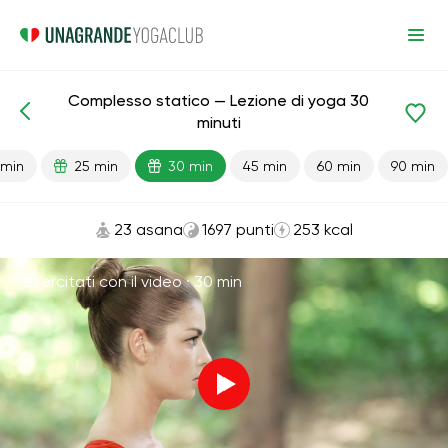
Complesso statico — Lezione di yoga 30
Lezioni pronte
Energia
minuti
 min
25 min
30 min
45 min
60 min
90 min
23 asana
1697 punti
253 kcal
Esercitati con il video ·
30 min