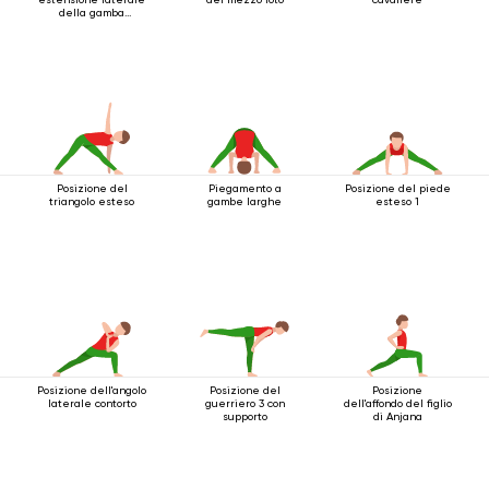
della gamba
accovacciata
Posizione del
Piegamento a
Posizione del piede
triangolo esteso
gambe larghe
esteso 1
Posizione dell'angolo
Posizione del
Posizione
laterale contorto
guerriero 3 con
dell'affondo del figlio
supporto
di Anjana