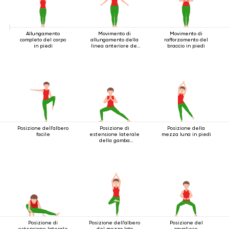
Allungamento
Movimento di
Movimento di
completo del corpo
allungamento della
rafforzamento del
in piedi
linea anteriore del
braccio in piedi
corpo
Posizione dell'albero
Posizione di
Posizione della
facile
estensione laterale
mezza luna in piedi
della gamba
accovacciata
Posizione di
Posizione dell'albero
Posizione del
estensione laterale
del mezzo loto
cavaliere